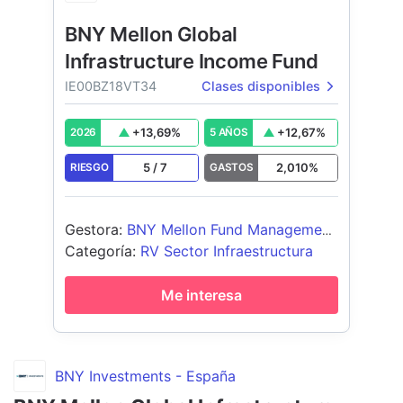
BNY Mellon Global
Infrastructure Income Fund
IE00BZ18VT34
Clases disponibles
+
13,69
%
+
12,67
%
2026
5 AÑOS
5
/
7
2,010
%
RIESGO
GASTOS
Gestora
:
BNY Mellon Fund Management
(Lux) S.A.
Categoría
:
RV Sector Infraestructura
Me interesa
BNY Investments - España