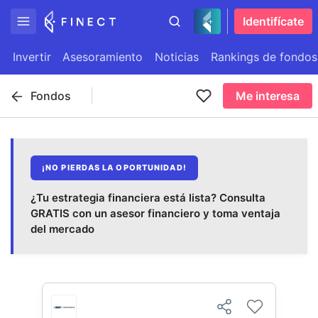
Identifícate
Invertir
Asesoramiento
Noticias
Rankings de fondos
Fondos
Me interesa
¡NO PIERDAS LA OPORTUNIDAD!
¿Tu estrategia financiera está lista? Consulta
GRATIS con un asesor financiero y toma ventaja
del mercado