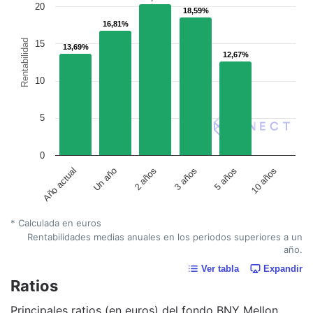
20
18,59%
18,59%
16,81%
16,81%
Rentabilidad
15
13,69%
13,69%
12,67%
12,67%
10
5
0
Un año
5 años
2 años
10 años
Año actual
3 años
* Calculada en euros
Rentabilidades medias anuales en los periodos superiores a un
año.
Ver tabla
Expandir
Ratios
Principales ratios (en euros) del fondo BNY Mellon