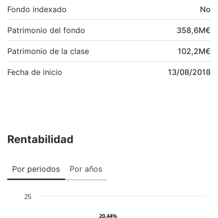
Fondo indexado
No
Patrimonio del fondo
358,6
M
€
Patrimonio de la clase
102,2
M
€
Fecha de inicio
13/08/2018
Rentabilidad
Por periodos
Por años
25
20,44%
20,44%