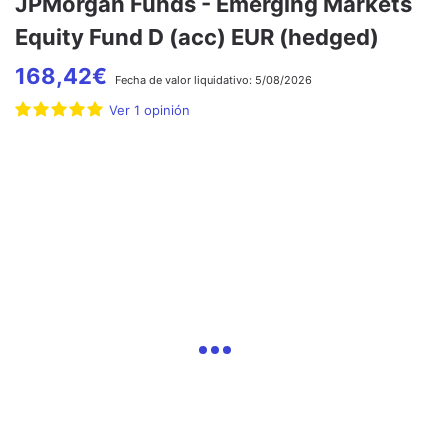
JPMorgan Funds - Emerging Markets
Equity Fund D (acc) EUR (hedged)
168,42
€
Fecha de
valor liquidativo:
5/08/2026
Ver
1
opinión