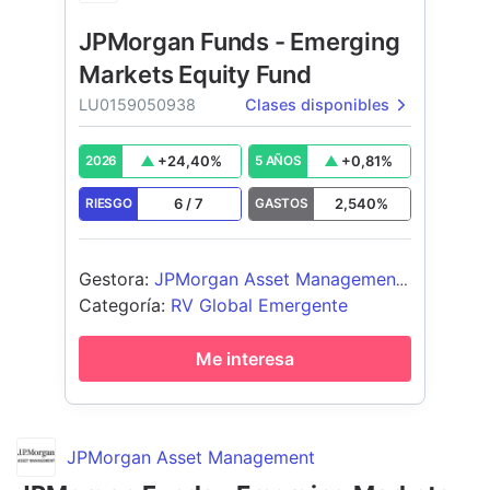
JPMorgan Funds - Emerging
Markets Equity Fund
LU0159050938
Clases disponibles
+
24,40
%
+
0,81
%
2026
5 AÑOS
6
/
7
2,540
%
RIESGO
GASTOS
Gestora
:
JPMorgan Asset Management
(Europe) S.à r.l.
Categoría
:
RV Global Emergente
Me interesa
JPMorgan Asset Management