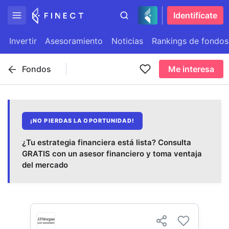
Identifícate
Invertir
Asesoramiento
Noticias
Rankings de fondos
Fondos
Me interesa
¡NO PIERDAS LA OPORTUNIDAD!
¿Tu estrategia financiera está lista? Consulta
GRATIS con un asesor financiero y toma ventaja
del mercado