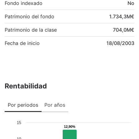
Fondo indexado
No
Patrimonio del fondo
1.734,3
M
€
Patrimonio de la clase
704,0
M
€
Fecha de inicio
18/08/2003
Rentabilidad
Por periodos
Por años
15
12,90%
12,90%