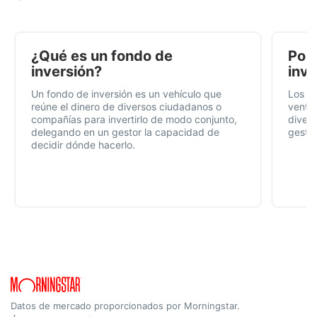
¿Qué es un fondo de
Por 
inversión?
inve
Un fondo de inversión es un vehículo que
Los f
reúne el dinero de diversos ciudadanos o
ventaj
compañías para invertirlo de modo conjunto,
divers
delegando en un gestor la capacidad de
gestió
decidir dónde hacerlo.
Datos de mercado proporcionados por Morningstar.