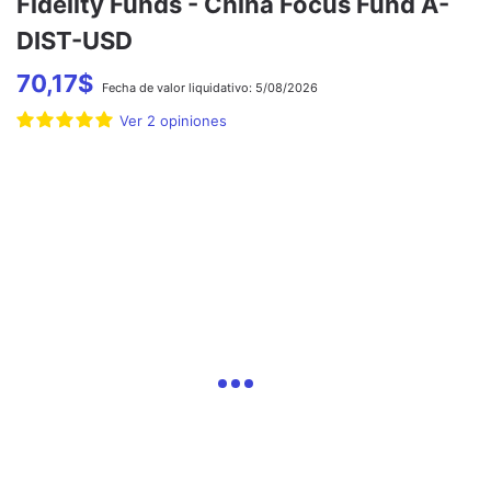
Fidelity Funds - China Focus Fund A-
DIST-USD
70,17
$
Fecha de
valor liquidativo:
5/08/2026
Ver
2
opiniones