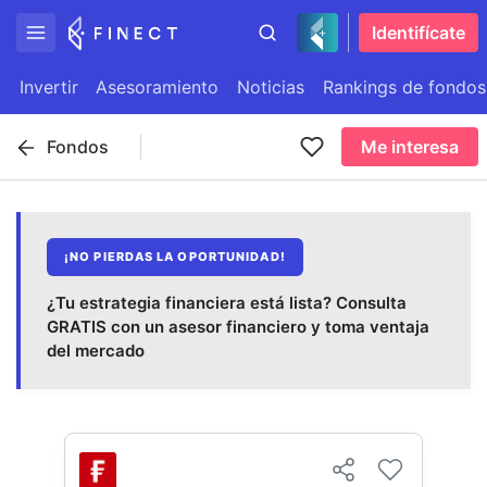
Identifícate
Invertir
Asesoramiento
Noticias
Rankings de fondos
Fondos
Me interesa
¡NO PIERDAS LA OPORTUNIDAD!
¿Tu estrategia financiera está lista? Consulta
GRATIS con un asesor financiero y toma ventaja
del mercado