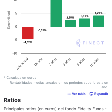
10
Rentabilidad
5
4,29%
4,29%
3,11%
3,11%
2,55%
2,55%
0
-0,15%
-0,15%
-5
-4,62%
-4,62%
-10
Un año
5 años
Año actual
3 años
2 años
10 años
* Calculada en euros
Rentabilidades medias anuales en los periodos superiores a un
año.
Ver tabla
Expandir
Ratios
Principales ratios (en euros) del fondo Fidelity Funds -