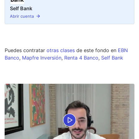
Self Bank
Abrir cuenta
Puedes contratar
otras clases
de este
fondo
en
EBN
Banco
,
Mapfre Inversión
,
Renta 4 Banco
,
Self Bank