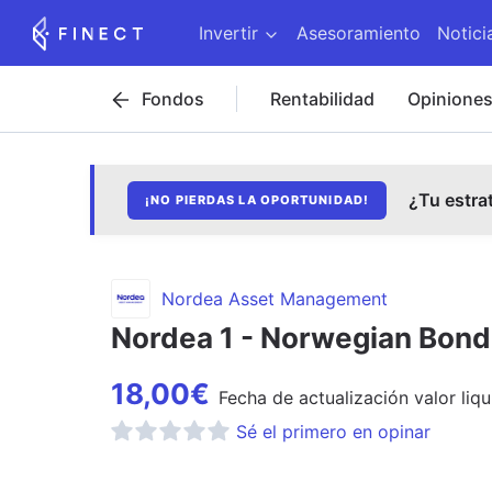
Invertir
Asesoramiento
Notici
Fondos
Rentabilidad
Opinione
¿Tu estra
¡NO PIERDAS LA OPORTUNIDAD!
Nordea Asset Management
Nordea 1 - Norwegian Bond
18,00
€
Fecha de
actualización
valor liqu
Sé el primero en opinar