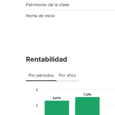
Patrimonio de la clase
Fecha de inicio
Rentabilidad
Por periodos
Por años
8
7,12%
7,12%
6,67%
6,67%
6