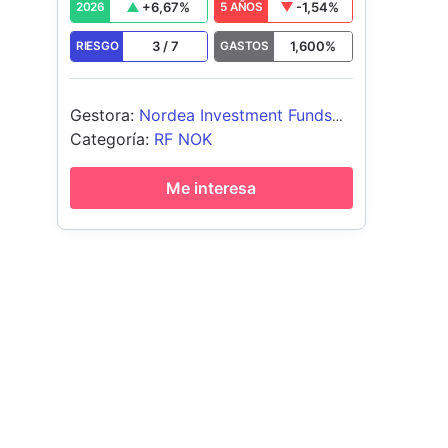
+
6,67
%
-1,54
%
2026
5 AÑOS
3
/
7
1,600
%
RIESGO
GASTOS
Gestora
:
Nordea Investment Funds
SA
Categoría
:
RF NOK
Me interesa