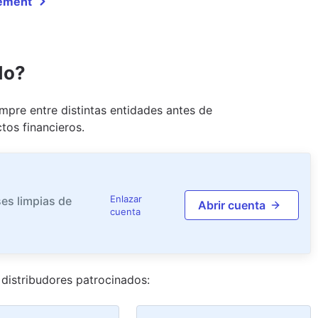
gement
do?
pre entre distintas entidades antes de
tos financieros.
Enlazar
es limpias de
Abrir cuenta
cuenta
distribudor
es
patrocinado
s
: