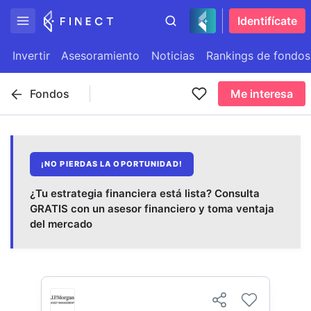
Identifícate
Invertir
Asesoramiento
Noticias
Rankings de fondos
Fondos
Me interesa
¡NO PIERDAS LA OPORTUNIDAD!
¿Tu estrategia financiera está lista? Consulta
GRATIS con un asesor financiero y toma ventaja
del mercado