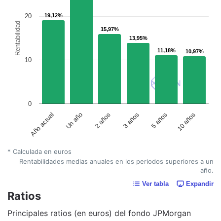
20
19,12%
19,12%
Rentabilidad
15,97%
15,97%
13,95%
13,95%
11,18%
11,18%
10,97%
10,97%
10
0
Un año
5 años
2 años
10 años
Año actual
3 años
* Calculada en euros
Rentabilidades medias anuales en los periodos superiores a un
año.
Ver tabla
Expandir
Ratios
Principales ratios (en euros) del fondo JPMorgan