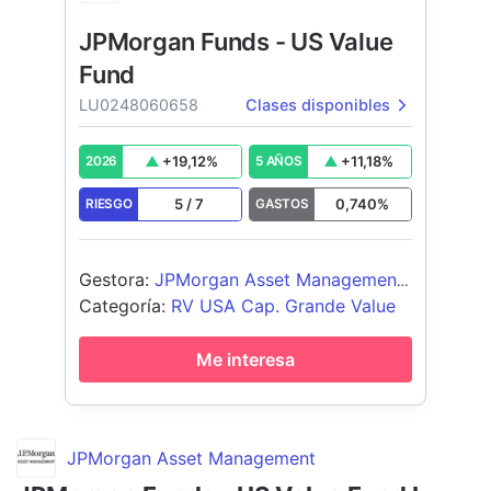
JPMorgan Funds - US Value
Fund
LU0248060658
Clases disponibles
+
19,12
%
+
11,18
%
2026
5 AÑOS
5
/
7
0,740
%
RIESGO
GASTOS
Gestora
:
JPMorgan Asset Management
(Europe) S.à r.l.
Categoría
:
RV USA Cap. Grande Value
Me interesa
JPMorgan Asset Management