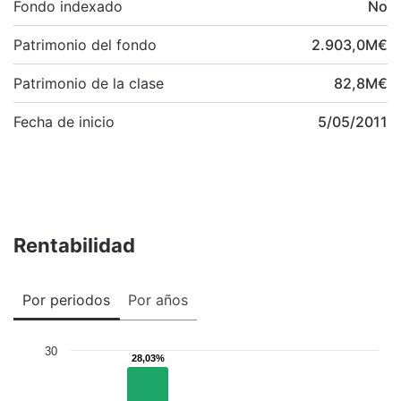
Fondo indexado
No
Patrimonio del fondo
2.903,0
M
€
Patrimonio de la clase
82,8
M
€
Fecha de inicio
5/05/2011
Rentabilidad
Por periodos
Por años
30
28,03%
28,03%