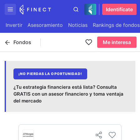
Identifícate
Invertir
Asesoramiento
Noticias
Rankings de fondos
Fondos
Me interesa
¡NO PIERDAS LA OPORTUNIDAD!
¿Tu estrategia financiera está lista? Consulta
GRATIS con un asesor financiero y toma ventaja
del mercado