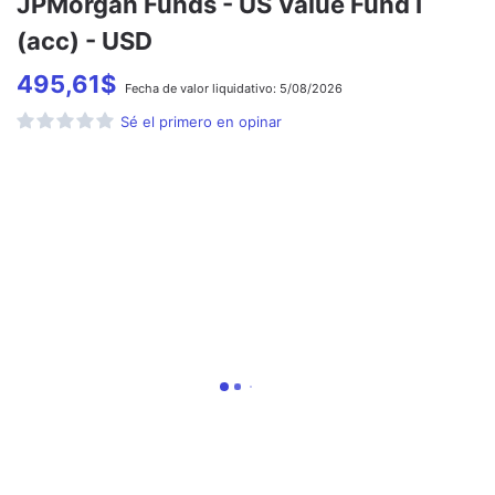
JPMorgan Funds - US Value Fund I
(acc) - USD
495,61
$
Fecha de
valor liquidativo:
5/08/2026
Sé el primero en opinar