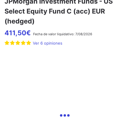
JPMorgan Investment Funds - US
Select Equity Fund C (acc) EUR
(hedged)
411,50
€
Fecha de
valor liquidativo:
7/08/2026
Ver
6
opiniones