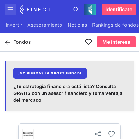
Identifícate
Invertir
Asesoramiento
Noticias
Rankings de fondos
Fondos
Me interesa
¡NO PIERDAS LA OPORTUNIDAD!
¿Tu estrategia financiera está lista? Consulta
GRATIS con un asesor financiero y toma ventaja
del mercado