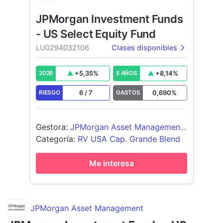
JPMorgan Investment Funds
- US Select Equity Fund
LU0294032106
Clases disponibles
+
5,35
%
+
8,14
%
2026
5 AÑOS
6
/
7
0,690
%
RIESGO
GASTOS
Gestora
:
JPMorgan Asset Management
(Europe) S.à r.l.
Categoría
:
RV USA Cap. Grande Blend
Me interesa
JPMorgan Asset Management