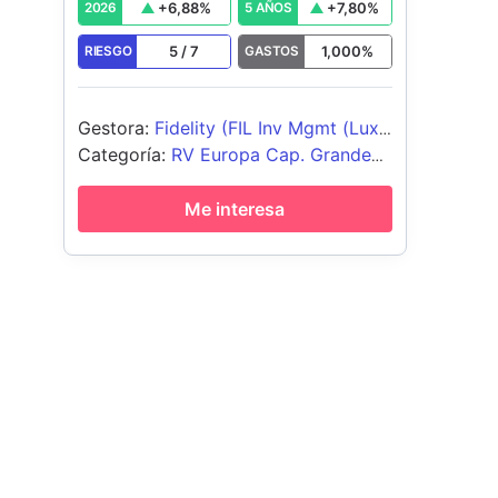
+
6,88
%
+
7,80
%
2026
5 AÑOS
5
/
7
1,000
%
RIESGO
GASTOS
Gestora
:
Fidelity (FIL Inv Mgmt (Lux)
S.A.)
Categoría
:
RV Europa Cap. Grande
Blend
Me interesa