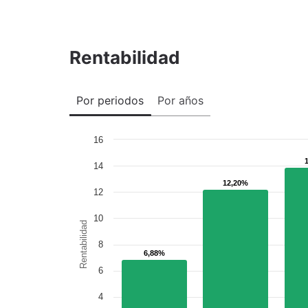
Rentabilidad
Por periodos
Por años
16
14
12,20%
12,20%
12
10
Rentabilidad
8
6,88%
6,88%
6
4