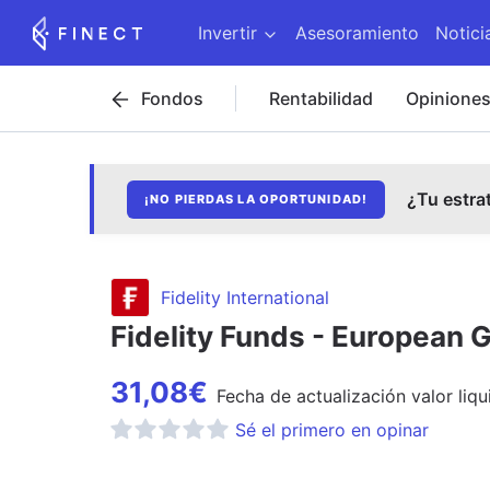
Invertir
Asesoramiento
Notici
Fondos
Rentabilidad
Opinione
¿Tu estra
¡NO PIERDAS LA OPORTUNIDAD!
Fidelity International
Fidelity Funds - European
31,08
€
Fecha de
actualización
valor liqu
Sé el primero en opinar