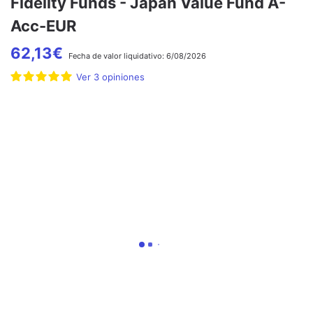
Fidelity Funds - Japan Value Fund A-
Acc-EUR
62,13
€
Fecha de
valor liquidativo:
6/08/2026
Ver
3
opiniones