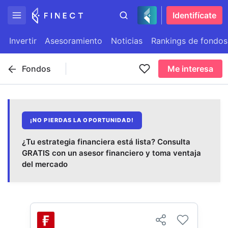
Identifícate
Invertir
Asesoramiento
Noticias
Rankings de fondos
Fondos
Me interesa
¡NO PIERDAS LA OPORTUNIDAD!
¿Tu estrategia financiera está lista? Consulta
GRATIS con un asesor financiero y toma ventaja
del mercado