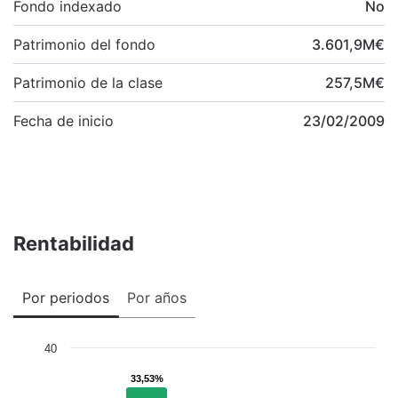
Fondo indexado
No
Patrimonio del fondo
3.601,9
M
€
Patrimonio de la clase
257,5
M
€
Fecha de inicio
23/02/2009
Rentabilidad
Por periodos
Por años
40
33,53%
33,53%