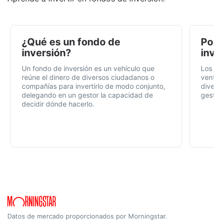
¿Qué es un fondo de
Por 
inversión?
inve
Un fondo de inversión es un vehículo que
Los f
reúne el dinero de diversos ciudadanos o
ventaj
compañías para invertirlo de modo conjunto,
divers
delegando en un gestor la capacidad de
gestió
decidir dónde hacerlo.
Datos de mercado proporcionados por Morningstar.