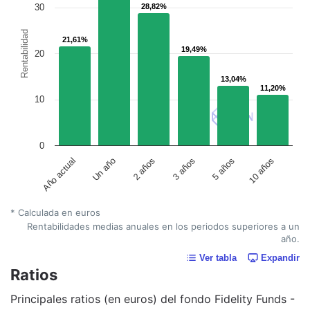
30
28,82%
28,82%
Rentabilidad
21,61%
21,61%
19,49%
19,49%
20
13,04%
13,04%
11,20%
11,20%
10
0
Un año
5 años
2 años
10 años
Año actual
3 años
* Calculada en euros
Rentabilidades medias anuales en los periodos superiores a un
año.
Ver tabla
Expandir
Ratios
Principales ratios (en euros) del fondo Fidelity Funds -