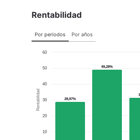
Rentabilidad
Por periodos
Por años
60
49,28%
49,28%
50
40
Rentabilidad
28,97%
28,97%
30
20
10