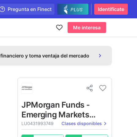
Pregunta en Finect
Identifícate
Me interesa
 financiero y toma ventaja del mercado
JPMorgan Funds -
Emerging Markets
Opportunities Fund
LU0431993749
Clases disponibles