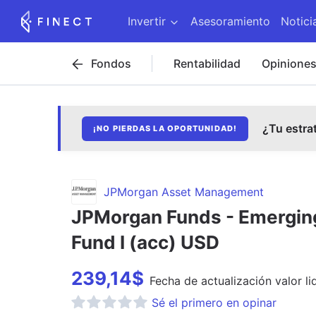
Invertir
Asesoramiento
Notici
Fondos
Rentabilidad
Opinione
¿Tu estra
¡NO PIERDAS LA OPORTUNIDAD!
JPMorgan Asset Management
JPMorgan Funds - Emerging
Fund I (acc) USD
239,14
$
Fecha de
actualización
valor li
Sé el primero en opinar