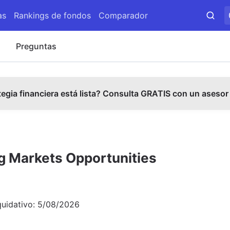
as
Rankings de fondos
Comparador
s
Preguntas
tegia financiera está lista? Consulta GRATIS con un asesor
 Markets Opportunities
quidativo:
5/08/2026