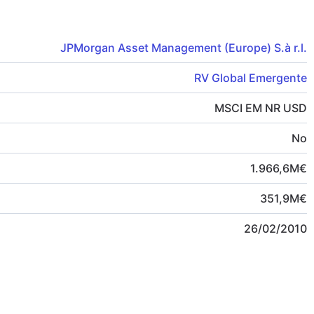
JPMorgan Asset Management (Europe) S.à r.l.
RV Global Emergente
MSCI EM NR USD
No
1.966,6
M
€
351,9
M
€
26/02/2010