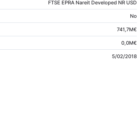
FTSE EPRA Nareit Developed NR USD
No
741,7
M
€
0,0
M
€
5/02/2018