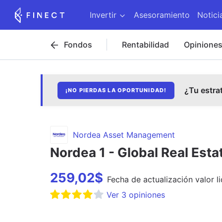
Invertir
Asesoramiento
Notici
Fondos
Rentabilidad
Opinione
¿Tu estra
¡NO PIERDAS LA OPORTUNIDAD!
Nordea Asset Management
Nordea 1 - Global Real Est
259,02
$
Fecha de
actualización
valor l
Ver
3
opiniones