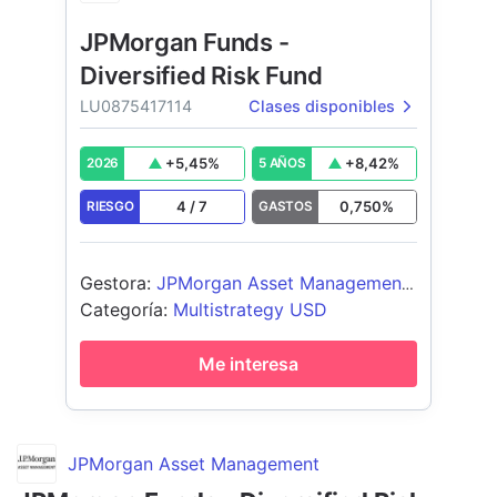
JPMorgan Funds -
Diversified Risk Fund
LU0875417114
Clases disponibles
+
5,45
%
+
8,42
%
2026
5 AÑOS
4
/
7
0,750
%
RIESGO
GASTOS
Gestora
:
JPMorgan Asset Management
(Europe) S.à r.l.
Categoría
:
Multistrategy USD
Me interesa
JPMorgan Asset Management