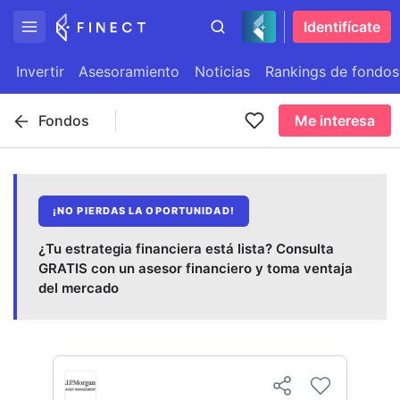
Identifícate
Invertir
Asesoramiento
Noticias
Rankings de fondos
Fondos
Me interesa
¡NO PIERDAS LA OPORTUNIDAD!
¿Tu estrategia financiera está lista? Consulta
GRATIS con un asesor financiero y toma ventaja
del mercado