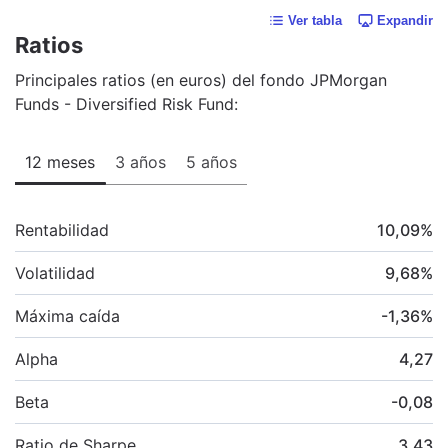
Ver tabla
Expandir
Ratios
Principales ratios (en euros) del fondo JPMorgan
Funds - Diversified Risk Fund:
12 meses
3 años
5 años
Rentabilidad
10,09
%
Volatilidad
9,68
%
Máxima caída
-1,36
%
Alpha
4,27
Beta
-0,08
Ratio de Sharpe
3,43