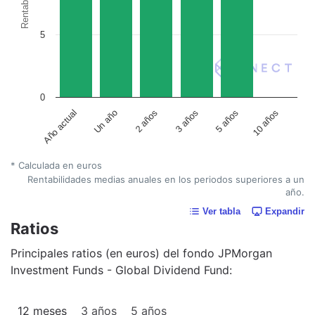
Rentabilidad
5
0
Un año
5 años
2 años
10 años
Año actual
3 años
* Calculada en euros
Rentabilidades medias anuales en los periodos superiores a un
año.
Ver tabla
Expandir
Ratios
Principales ratios (en euros) del fondo JPMorgan
Investment Funds - Global Dividend Fund:
12 meses
3 años
5 años