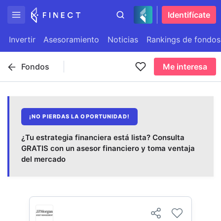
Identifícate
Invertir
Asesoramiento
Noticias
Rankings de fondos
Fondos
Me interesa
¡NO PIERDAS LA OPORTUNIDAD!
¿Tu estrategia financiera está lista? Consulta
GRATIS con un asesor financiero y toma ventaja
del mercado