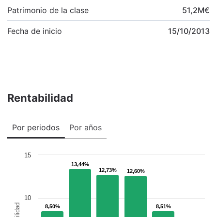
Patrimonio de la clase
51,2
M
€
Fecha de inicio
15/10/2013
Rentabilidad
Por periodos
Por años
15
13,44%
13,44%
12,73%
12,73%
12,60%
12,60%
10
8,50%
8,50%
8,51%
8,51%