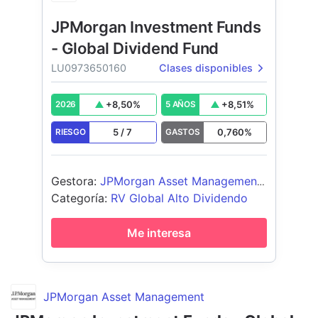
JPMorgan Investment Funds
- Global Dividend Fund
LU0973650160
Clases disponibles
+
8,50
%
+
8,51
%
2026
5 AÑOS
5
/
7
0,760
%
RIESGO
GASTOS
Gestora
:
JPMorgan Asset Management
(Europe) S.à r.l.
Categoría
:
RV Global Alto Dividendo
Me interesa
JPMorgan Asset Management