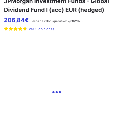
JPMorgan Investment Funds - Global
Dividend Fund I (acc) EUR (hedged)
206,84
€
Fecha de
valor liquidativo:
7/08/2026
Ver
5
opiniones