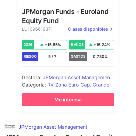
JPMorgan Funds - Euroland
Equity Fund
LU1096619371
Clases disponibles
+
15,55
%
+
15,24
%
2026
5 AÑOS
5
/
7
0,730
%
RIESGO
GASTOS
Gestora
:
JPMorgan Asset Management
(Europe) S.à r.l.
Categoría
:
RV Zona Euro Cap. Grande
Me interesa
JPMorgan Asset Management