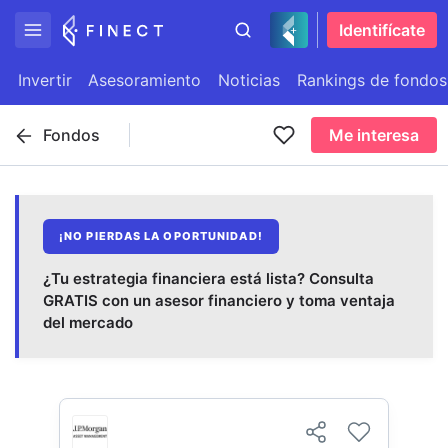
Identifícate
Invertir
Asesoramiento
Noticias
Rankings de fondos
Fondos
Me interesa
¡NO PIERDAS LA OPORTUNIDAD!
¿Tu estrategia financiera está lista? Consulta
GRATIS con un asesor financiero y toma ventaja
del mercado