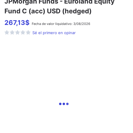
JPMorgan Funds - Euroland Equity
Fund C (acc) USD (hedged)
267,13
$
Fecha de
valor liquidativo:
3/08/2026
Sé el primero en opinar