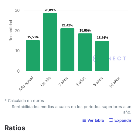
30
28,89%
28,89%
Rentabilidad
21,42%
21,42%
20
18,85%
18,85%
15,55%
15,55%
15,24%
15,24%
10
0
Un año
5 años
2 años
10 años
Año actual
3 años
* Calculada en euros
Rentabilidades medias anuales en los periodos superiores a un
año.
Ver tabla
Expandir
Ratios