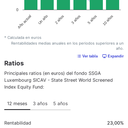
0
Un año
5 años
2 años
10 años
Año actual
3 años
* Calculada en euros
Rentabilidades medias anuales en los periodos superiores a un
año.
Ver tabla
Expandir
Ratios
Principales ratios (en euros) del fondo SSGA
Luxembourg SICAV - State Street World Screened
Index Equity Fund:
12 meses
3 años
5 años
Rentabilidad
23,00
%