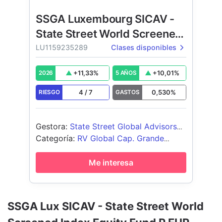
SSGA Luxembourg SICAV -
State Street World Screened
Index Equity Fund
LU1159235289
Clases disponibles
+
11,33
%
+
10,01
%
2026
5 AÑOS
4
/
7
0,530
%
RIESGO
GASTOS
Gestora
:
State Street Global Advisors
Europe Limited
Categoría
:
RV Global Cap. Grande
Blend
Me interesa
SSGA Lux SICAV - State Street World