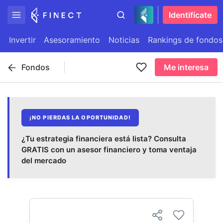
Identifícate
Invertir
Asesoramiento
Noticias
Rankings de fondos
Fondos
Me interesa
¡NO PIERDAS LA OPORTUNIDAD!
¿Tu estrategia financiera está lista? Consulta
GRATIS con un asesor financiero y toma ventaja
del mercado