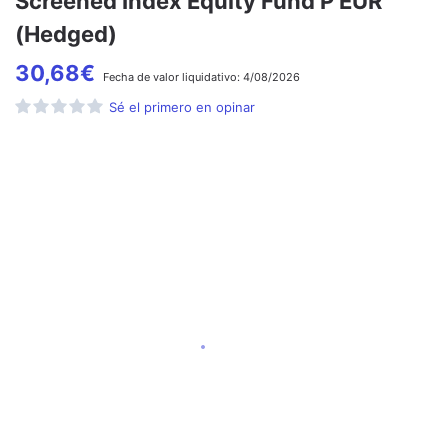
Screened Index Equity Fund P EUR
(Hedged)
30,68
€
Fecha de
valor liquidativo:
4/08/2026
Sé el primero en opinar