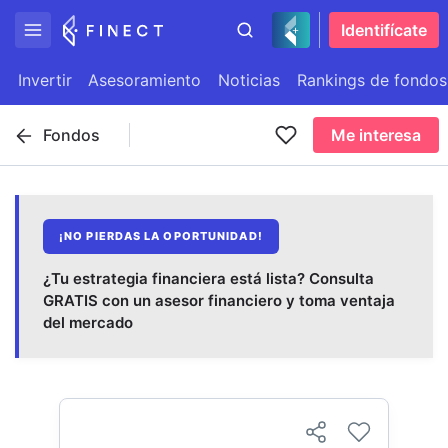
Identifícate
Invertir
Asesoramiento
Noticias
Rankings de fondos
Fondos
Me interesa
¡NO PIERDAS LA OPORTUNIDAD!
¿Tu estrategia financiera está lista? Consulta
GRATIS con un asesor financiero y toma ventaja
del mercado