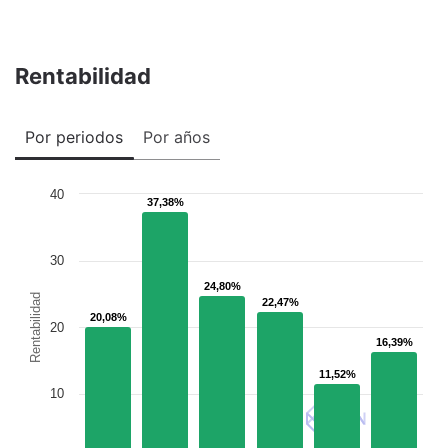
Rentabilidad
Por periodos
Por años
40
37,38%
37,38%
30
24,80%
24,80%
Rentabilidad
22,47%
22,47%
20,08%
20,08%
20
16,39%
16,39%
11,52%
11,52%
10