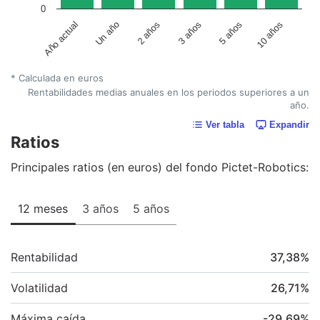
0
Un año
5 años
2 años
10 años
Año actual
3 años
* Calculada en euros
Rentabilidades medias anuales en los periodos superiores a un
año.
Ver tabla
Expandir
Ratios
Principales ratios (en euros) del fondo Pictet-Robotics:
12 meses
3 años
5 años
Rentabilidad
37,38
%
Volatilidad
26,71
%
Máxima caída
-29,69
%