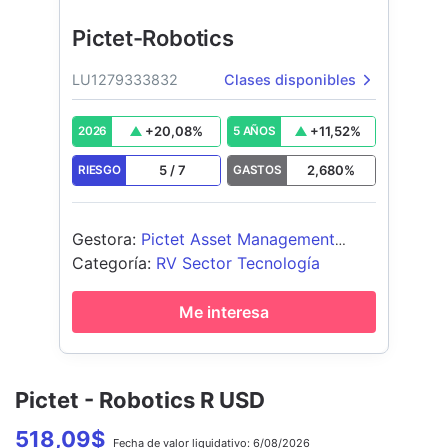
Pictet-Robotics
LU1279333832
Clases disponibles
+
20,08
%
+
11,52
%
2026
5 AÑOS
5
/
7
2,680
%
RIESGO
GASTOS
Gestora
:
Pictet Asset Management
(Europe) SA
Categoría
:
RV Sector Tecnología
Me interesa
Pictet - Robotics R USD
518,09
$
Fecha de
valor liquidativo:
6/08/2026