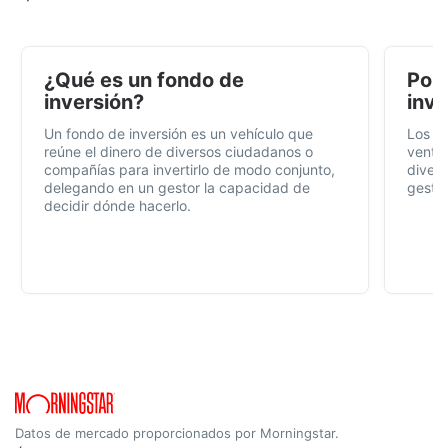
¿Qué es un fondo de
Por 
inversión?
inve
Un fondo de inversión es un vehículo que
Los f
reúne el dinero de diversos ciudadanos o
ventaj
compañías para invertirlo de modo conjunto,
divers
delegando en un gestor la capacidad de
gestió
decidir dónde hacerlo.
Datos de mercado proporcionados por Morningstar.