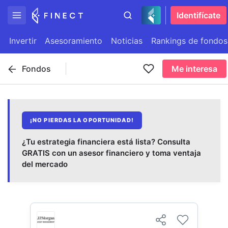
Identifícate
Invertir
Asesoramiento
Noticias
Rankings de fondos
Fondos
Me interesa
¡NO PIERDAS LA OPORTUNIDAD!
¿Tu estrategia financiera está lista? Consulta
GRATIS con un asesor financiero y toma ventaja
del mercado