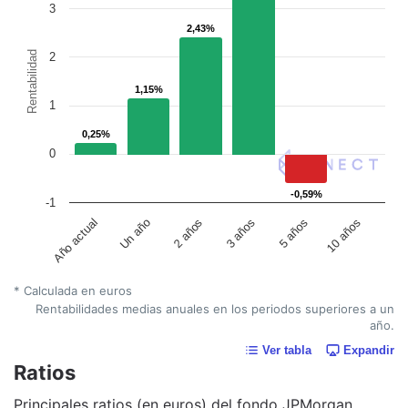
3
2,43%
2,43%
Rentabilidad
2
1,15%
1,15%
1
0,25%
0,25%
0
-0,59%
-0,59%
-1
Un año
5 años
2 años
10 años
Año actual
3 años
* Calculada en euros
Rentabilidades medias anuales en los periodos superiores a un
año.
Ver tabla
Expandir
Ratios
Principales ratios (en euros) del fondo JPMorgan