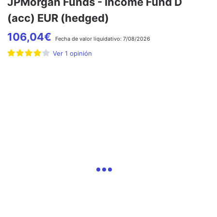
JPMorgan Funds - Income Fund D
(acc) EUR (hedged)
106,04
€
Fecha de
valor liquidativo:
7/08/2026
Ver
1
opinión