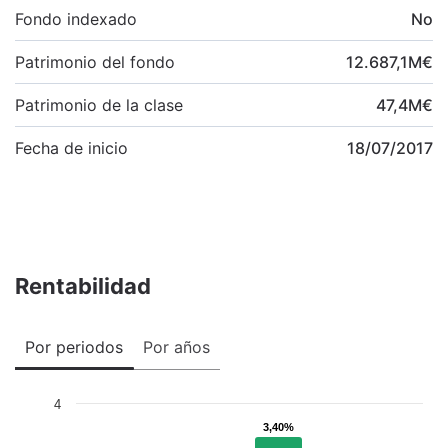
Fondo indexado
No
Patrimonio del fondo
12.687,1
M
€
Patrimonio de la clase
47,4
M
€
Fecha de inicio
18/07/2017
Rentabilidad
Por periodos
Por años
4
3,40%
3,40%