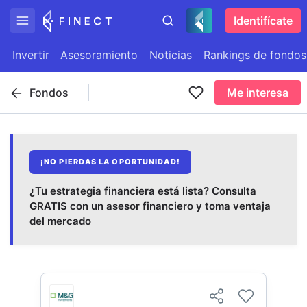
Identifícate
Invertir
Asesoramiento
Noticias
Rankings de fondos
Fondos
Me interesa
¡NO PIERDAS LA OPORTUNIDAD!
¿Tu estrategia financiera está lista? Consulta
GRATIS con un asesor financiero y toma ventaja
del mercado