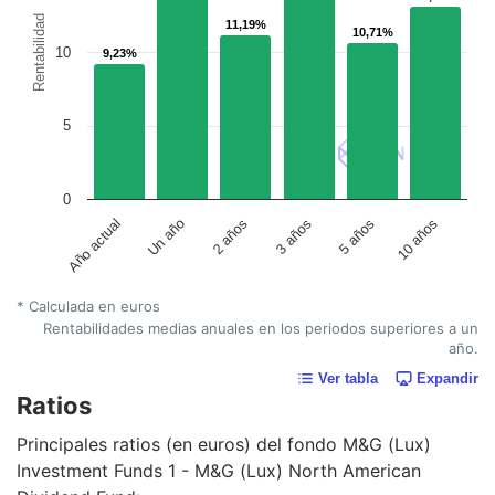
Rentabilidad
11,19%
11,19%
10,71%
10,71%
10
9,23%
9,23%
5
0
Un año
5 años
2 años
10 años
Año actual
3 años
* Calculada en euros
Rentabilidades medias anuales en los periodos superiores a un
año.
Ver tabla
Expandir
Ratios
Principales ratios (en euros) del fondo M&G (Lux)
Investment Funds 1 - M&G (Lux) North American