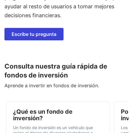
ayudar al resto de usuarios a tomar mejores
decisiones financieras.
Escribe tu pregunta
Consulta nuestra guía rápida de
fondos de inversión
Aprende a invertir en fondos de inversión.
¿Qué es un fondo de
Por 
inversión?
inve
Un fondo de inversión es un vehículo que
Los f
reúne el dinero de diversos ciudadanos o
ventaj