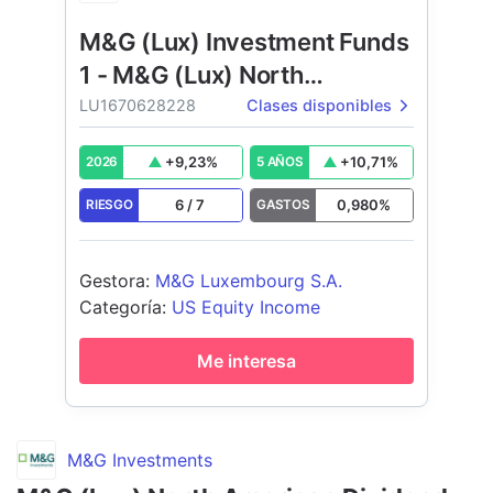
M&G (Lux) Investment Funds
1 - M&G (Lux) North
American Dividend Fund
LU1670628228
Clases disponibles
+
9,23
%
+
10,71
%
2026
5 AÑOS
6
/
7
0,980
%
RIESGO
GASTOS
Gestora
:
M&G Luxembourg S.A.
Categoría
:
US Equity Income
Me interesa
M&G Investments