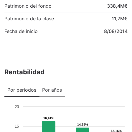
Patrimonio del fondo
338,4
M
€
Patrimonio de la clase
11,7
M
€
Fecha de inicio
8/08/2014
Rentabilidad
Por periodos
Por años
20
16,41%
16,41%
14,74%
14,74%
15
13,16%
13,16%