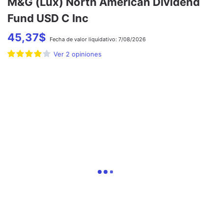
M&G (Lux) North American Dividend
Fund USD C Inc
45,37
$
Fecha de
valor liquidativo:
7/08/2026
Ver
2
opiniones