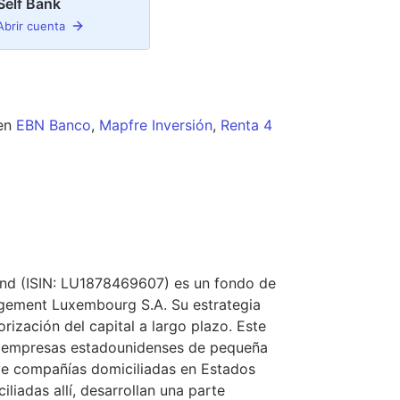
Self Bank
Abrir cuenta
en
EBN Banco
,
Mapfre Inversión
,
Renta 4
und (ISIN: LU1878469607) es un fondo de
gement Luxembourg S.A. Su estrategia
orización del capital a largo plazo. Este
de empresas estadounidenses de pequeña
luye compañías domiciliadas en Estados
liadas allí, desarrollan una parte