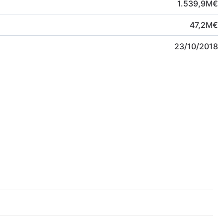
1.539,9
M
€
47,2
M
€
23/10/2018