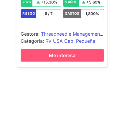
+
15,30
%
+
5,69
%
2026
5 AÑOS
6
/
7
1,800
%
RIESGO
GASTOS
Gestora
:
Threadneedle Management
Luxembourg S.A.
Categoría
:
RV USA Cap. Pequeña
Me interesa