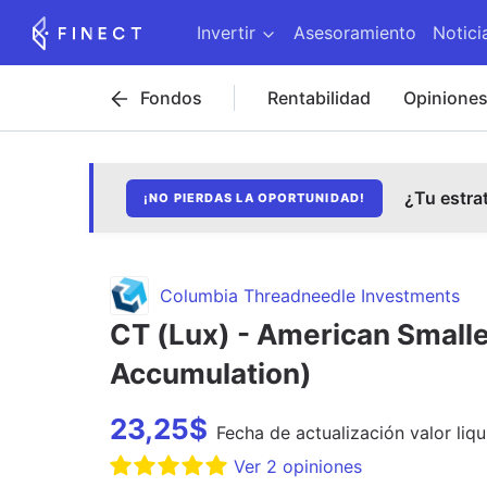
Invertir
Asesoramiento
Notici
Fondos
Rentabilidad
Opinione
¿Tu estra
¡NO PIERDAS LA OPORTUNIDAD!
Columbia Threadneedle Investments
CT (Lux) - American Smal
Accumulation)
23,25
$
Fecha de
actualización
valor liqu
Ver
2
opiniones