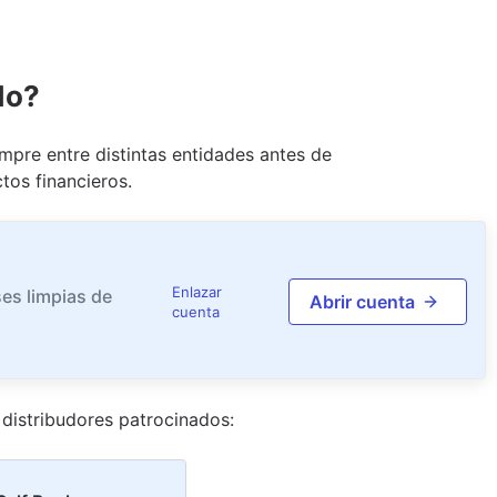
do?
pre entre distintas entidades antes de
tos financieros.
Enlazar
es limpias de
Abrir cuenta
cuenta
distribudor
es
patrocinado
s
: