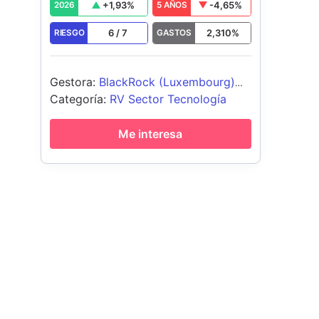
+
1,93
%
-4,65
%
2026
5 AÑOS
6
/
7
2,310
%
RIESGO
GASTOS
Gestora
:
BlackRock (Luxembourg)
SA
Categoría
:
RV Sector Tecnología
Me interesa