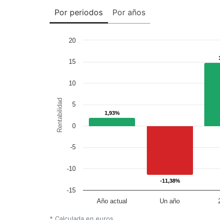
Por periodos
Por años
20
15
10
Rentabilidad
5
1,93%
1,93%
0
-5
-10
-11,38%
-11,38%
-15
Año actual
Un año
* Calculada en euros