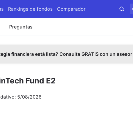
as
Rankings de fondos
Comparador
s
Preguntas
tegia financiera está lista? Consulta GRATIS con un asesor
FinTech Fund E2
idativo:
5/08/2026