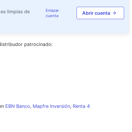
Enlazar
es limpias de
Abrir cuenta
cuenta
istribudor
patrocinado
:
en
EBN Banco
,
Mapfre Inversión
,
Renta 4