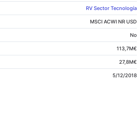
RV Sector Tecnología
MSCI ACWI NR USD
No
113,7
M
€
27,8
M
€
5/12/2018