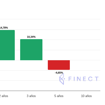
14,78%
14,78%
10,34%
10,34%
-4,65%
-4,65%
2 años
3 años
5 años
10 años