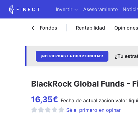
Invertir
Asesoramiento
Notici
Fondos
Rentabilidad
Opinione
¿Tu estra
¡NO PIERDAS LA OPORTUNIDAD!
BlackRock Global Funds - 
16,35
€
Fecha de
actualización
valor liqu
Sé el primero en opinar