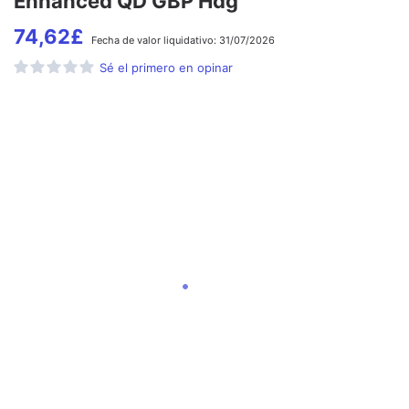
Enhanced QD GBP Hdg
74,62
£
Fecha de
valor liquidativo:
31/07/2026
Sé el primero en opinar