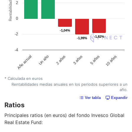
Rentabilidad
2
0
-1,04%
-1,04%
-2
-1,82%
-1,82%
-1,99%
-1,99%
-4
Un año
5 años
2 años
10 años
Año actual
3 años
* Calculada en euros
Rentabilidades medias anuales en los periodos superiores a un
año.
Ver tabla
Expandir
Ratios
Principales ratios (en euros) del fondo Invesco Global
Real Estate Fund: