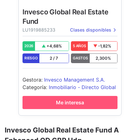
Invesco Global Real Estate
Fund
LU1919885233
Clases disponibles
+
4,68
%
-1,82
%
2026
5 AÑOS
2
/
7
2,300
%
RIESGO
GASTOS
Gestora
:
Invesco Management S.A.
Categoría
:
Inmobiliario - Directo Global
Me interesa
Invesco Global Real Estate Fund A