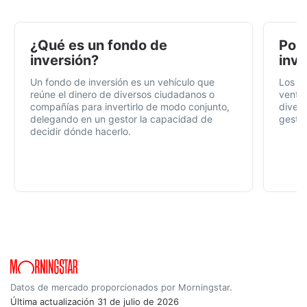
¿Qué es un fondo de
Por 
inversión?
inve
Un fondo de inversión es un vehículo que
Los f
reúne el dinero de diversos ciudadanos o
ventaj
compañías para invertirlo de modo conjunto,
divers
delegando en un gestor la capacidad de
gestió
decidir dónde hacerlo.
Datos de mercado proporcionados por Morningstar.
Última actualización
31 de julio de 2026