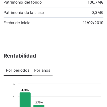
Patrimonio del fondo
106,7
M
€
Patrimonio de la clase
0,3
M
€
Fecha de inicio
11/02/2019
Rentabilidad
Por periodos
Por años
6
4,68%
4,68%
4
2,72%
2,72%