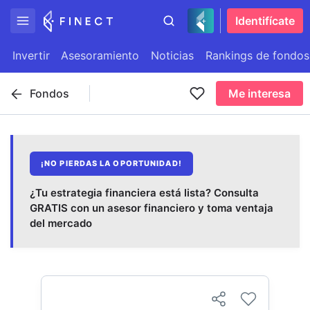
Identifícate
Invertir
Asesoramiento
Noticias
Rankings de fondos
Fondos
Me interesa
¡NO PIERDAS LA OPORTUNIDAD!
¿Tu estrategia financiera está lista? Consulta
GRATIS con un asesor financiero y toma ventaja
del mercado