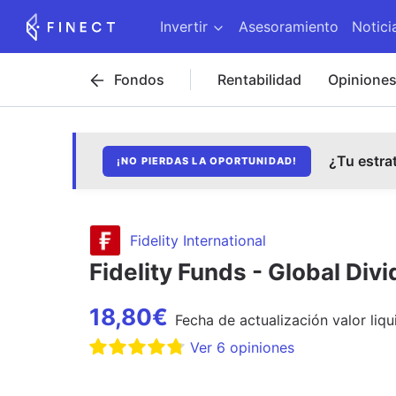
Invertir
Asesoramiento
Notici
Fondos
Rentabilidad
Opinione
¿Tu estra
¡NO PIERDAS LA OPORTUNIDAD!
Fidelity International
Fidelity Funds - Global Di
18,80
€
Fecha de
actualización
valor liqu
Ver
6
opiniones