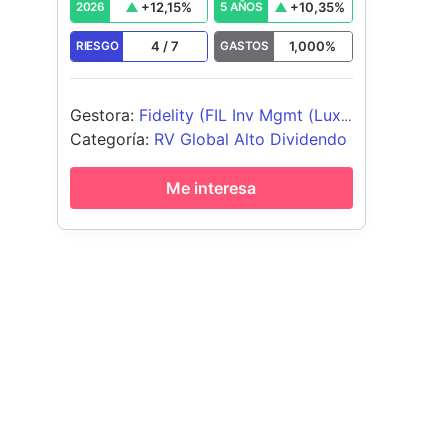
+
12,15
%
+
10,35
%
2026
5 AÑOS
4
/
7
1,000
%
RIESGO
GASTOS
Gestora
:
Fidelity (FIL Inv Mgmt (Lux)
S.A.)
Categoría
:
RV Global Alto Dividendo
Me interesa