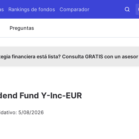
as
Rankings de fondos
Comparador
s
Preguntas
tegia financiera está lista? Consulta GRATIS con un asesor
vidend Fund Y-Inc-EUR
idativo:
5/08/2026