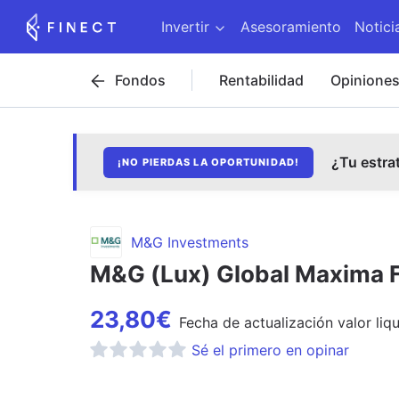
Invertir
Asesoramiento
Notici
Fondos
Rentabilidad
Opinione
¿Tu estra
¡NO PIERDAS LA OPORTUNIDAD!
M&G Investments
M&G (Lux) Global Maxima 
23,80
€
Fecha de
actualización
valor liq
Sé el primero en opinar