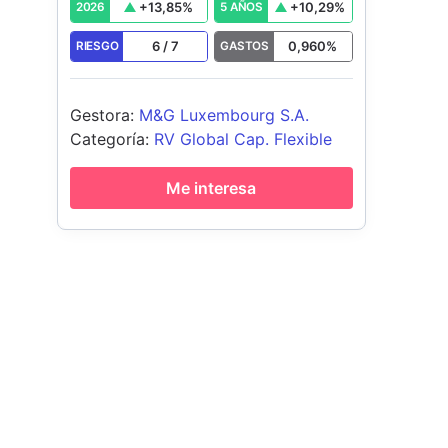
+
13,85
%
+
10,29
%
2026
5 AÑOS
6
/
7
0,960
%
RIESGO
GASTOS
Gestora
:
M&G Luxembourg S.A.
Categoría
:
RV Global Cap. Flexible
Me interesa