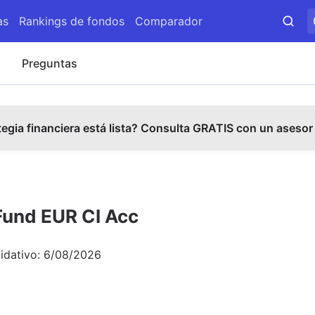
as
Rankings de fondos
Comparador
s
Preguntas
tegia financiera está lista? Consulta GRATIS con un asesor
Fund EUR CI Acc
uidativo:
6/08/2026