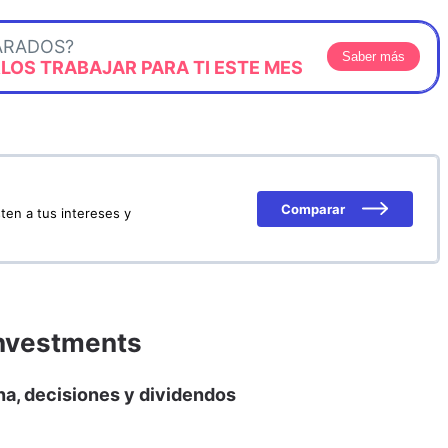
ARADOS?
Saber más
OS TRABAJAR PARA TI ESTE MES
Comparar
ten a tus intereses y
Investments
na, decisiones y dividendos