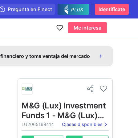
Pregunta en Finect
Identifícate
Me interesa
 financiero y toma ventaja del mercado
M&G (Lux) Investment
Funds 1 - M&G (Lux)
Global Maxima Fund
LU2065169414
Clases disponibles