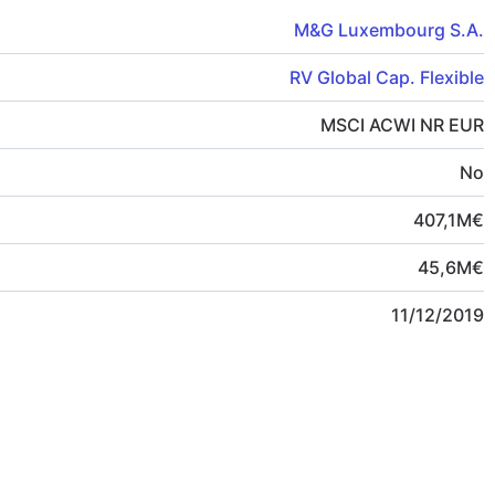
M&G Luxembourg S.A.
RV Global Cap. Flexible
MSCI ACWI NR EUR
No
407,1
M
€
45,6
M
€
11/12/2019