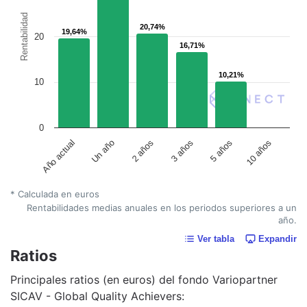
Rentabilidad
20,74%
20,74%
19,64%
19,64%
20
16,71%
16,71%
10,21%
10,21%
10
0
Un año
5 años
2 años
10 años
Año actual
3 años
* Calculada en euros
Rentabilidades medias anuales en los periodos superiores a un
año.
Ver tabla
Expandir
Ratios
Principales ratios (en euros) del fondo Variopartner
SICAV - Global Quality Achievers: