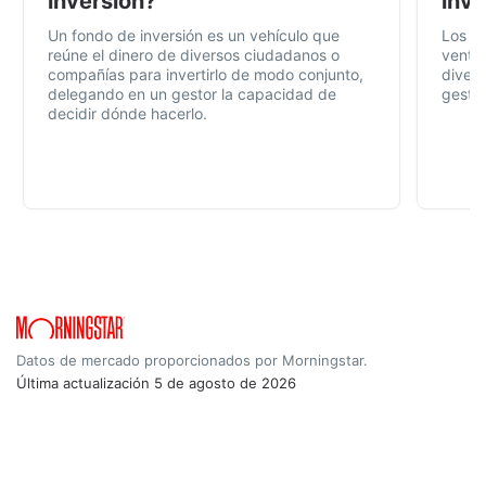
inversión?
inve
Un fondo de inversión es un vehículo que
Los f
reúne el dinero de diversos ciudadanos o
ventaj
compañías para invertirlo de modo conjunto,
divers
delegando en un gestor la capacidad de
gestió
decidir dónde hacerlo.
Datos de mercado proporcionados por Morningstar.
Última actualización
5 de agosto de 2026