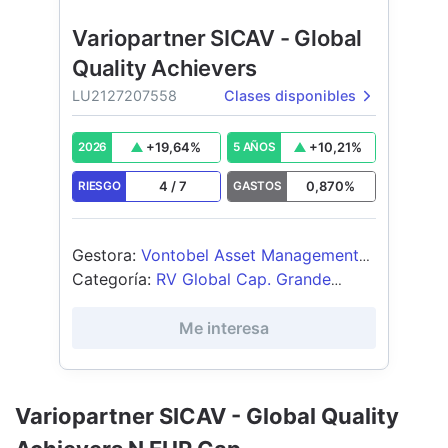
Variopartner SICAV - Global
Quality Achievers
LU2127207558
Clases disponibles
+
19,64
%
+
10,21
%
2026
5 AÑOS
4
/
7
0,870
%
RIESGO
GASTOS
Gestora
:
Vontobel Asset Management
AG
Categoría
:
RV Global Cap. Grande
Blend
Me interesa
Variopartner SICAV - Global Quality