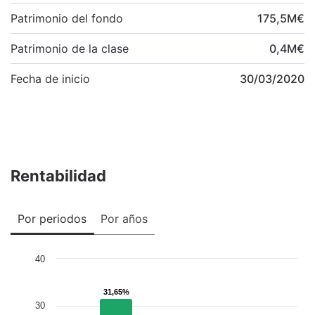
Patrimonio del fondo
175,5
M
€
Patrimonio de la clase
0,4
M
€
Fecha de inicio
30/03/2020
Rentabilidad
Por periodos
Por años
40
31,65%
31,65%
30