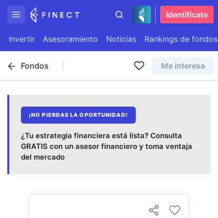
Identifícate
Invertir
Asesoramiento
Noticias
Rankings de fondos
Fondos
Me interesa
¡NO PIERDAS LA OPORTUNIDAD!
¿Tu estrategia financiera está lista? Consulta
GRATIS con un asesor financiero y toma ventaja
del mercado