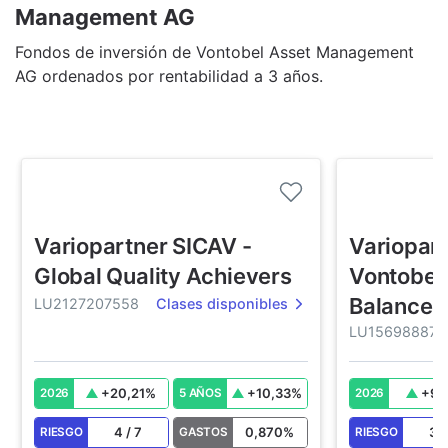
Management AG
Fondos de inversión de Vontobel Asset Management
AG ordenados por rentabilidad a 3 años.
Variopartner SICAV -
Variopart
Global Quality Achievers
Vontobel
Balanced
LU2127207558
Clases disponibles
LU156988871
+
20,21
%
+
10,33
%
+
9,
2026
5 AÑOS
2026
4
/
7
0,870
%
3
RIESGO
GASTOS
RIESGO