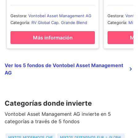
Gestora
:
Vontobel Asset Management AG
Gestora
:
Vonto
Categoría
:
RV Global Cap. Grande Blend
Categoría
:
Mixt
Más información
Más
Ver los 5 fondos de Vontobel Asset Management
AG
Categorías donde invierte
Vontobel Asset Management AG invierte en 5
categorías a través de 5 fondos
mixtos moderados chf
mixtos defensivos eur - global