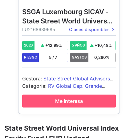
SSGA Luxembourg SICAV -
State Street World Universal
Index Equity Fund
LU2168639685
Clases disponibles
+
12,99
%
+
10,48
%
2026
5 AÑOS
5
/
7
0,280
%
RIESGO
GASTOS
Gestora
:
State Street Global Advisors
Europe Limited
Categoría
:
RV Global Cap. Grande
Blend
Me interesa
State Street World Universal Index