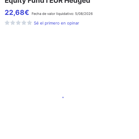
Equity Fund I EUR Hedged
22,68
€
Fecha de
valor liquidativo:
5/08/2026
Sé el primero en opinar