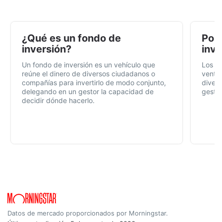
¿Qué es un fondo de
Por 
inversión?
inve
Un fondo de inversión es un vehículo que
Los f
reúne el dinero de diversos ciudadanos o
ventaj
compañías para invertirlo de modo conjunto,
divers
delegando en un gestor la capacidad de
gestió
decidir dónde hacerlo.
Datos de mercado proporcionados por Morningstar.