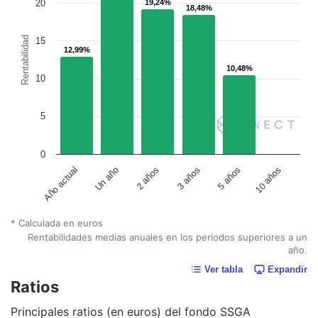
20
19,24%
19,24%
18,48%
18,48%
Rentabilidad
15
12,99%
12,99%
10,48%
10,48%
10
5
0
Un año
5 años
2 años
10 años
Año actual
3 años
* Calculada en euros
Rentabilidades medias anuales en los periodos superiores a un
año.
Ver tabla
Expandir
Ratios
Principales ratios (en euros) del fondo SSGA