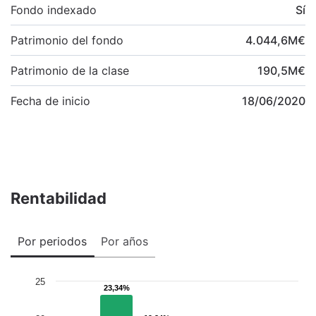
Fondo indexado
Sí
Patrimonio del fondo
4.044,6
M
€
Patrimonio de la clase
190,5
M
€
Fecha de inicio
18/06/2020
Rentabilidad
Por periodos
Por años
25
23,34%
23,34%