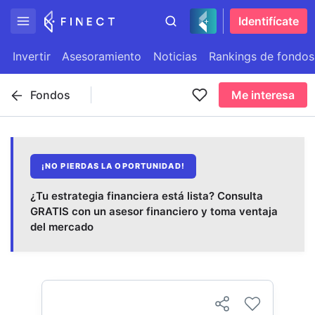
Identifícate
Invertir
Asesoramiento
Noticias
Rankings de fondos
Fondos
Me interesa
¡NO PIERDAS LA OPORTUNIDAD!
¿Tu estrategia financiera está lista? Consulta
GRATIS con un asesor financiero y toma ventaja
del mercado