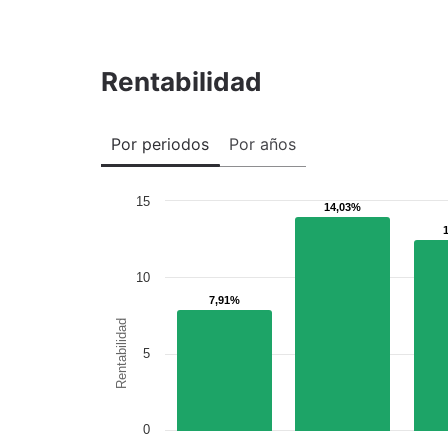
Rentabilidad
Por periodos
Por años
15
14,03%
14,03%
10
7,91%
7,91%
Rentabilidad
5
0