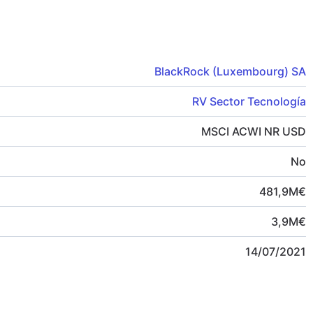
BlackRock (Luxembourg) SA
RV Sector Tecnología
MSCI ACWI NR USD
No
481,9
M
€
3,9
M
€
14/07/2021