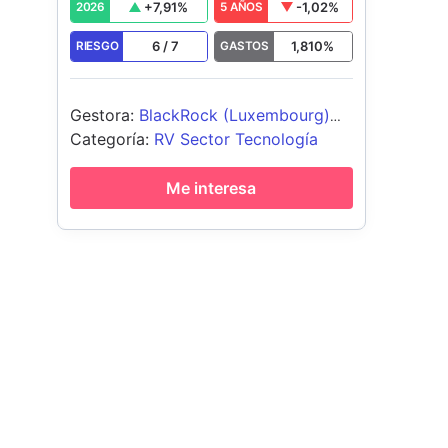
+
7,91
%
-1,02
%
2026
5 AÑOS
6
/
7
1,810
%
RIESGO
GASTOS
Gestora
:
BlackRock (Luxembourg)
SA
Categoría
:
RV Sector Tecnología
Me interesa