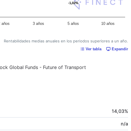
-1,02%
-1,02%
2 años
3 años
5 años
10 años
Rentabilidades medias anuales en los periodos superiores a un año.
Ver tabla
Expandir
Rock Global Funds - Future of Transport
14,03
%
n/a