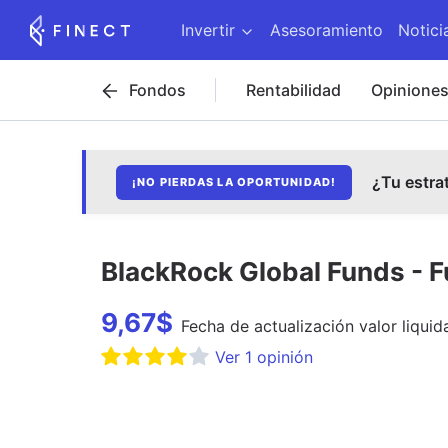
Invertir
Asesoramiento
Notici
Fondos
Rentabilidad
Opinione
¿Tu estra
¡NO PIERDAS LA OPORTUNIDAD!
BlackRock Global Funds - F
9,67
$
Fecha de
actualización
valor liquid
Ver
1
opinión