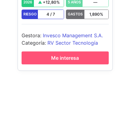
+
12,80
%
—
2026
5 AÑOS
4
/
7
1,890
%
RIESGO
GASTOS
Gestora
:
Invesco Management S.A.
Categoría
:
RV Sector Tecnología
Me interesa