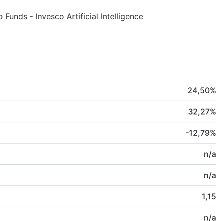
 Funds - Invesco Artificial Intelligence
24,50
%
32,27
%
-12,79
%
n/a
n/a
1,15
n/a