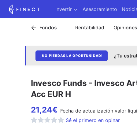
Invertir
Asesoramiento
Notici
Fondos
Rentabilidad
Opinione
¿Tu estra
¡NO PIERDAS LA OPORTUNIDAD!
Invesco Funds - Invesco Art
Acc EUR H
21,24
€
Fecha de
actualización
valor liqu
Sé el primero en opinar