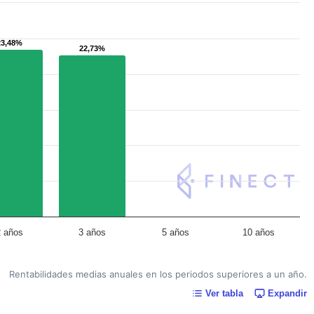
23,48%
23,48%
22,73%
22,73%
2 años
3 años
5 años
10 años
Rentabilidades medias anuales en los periodos superiores a un año.
Ver tabla
Expandir