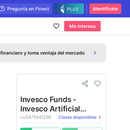
Pregunta en Finect
Identifícate
Me interesa
 financiero y toma ventaja del mercado
Invesco Funds -
Invesco Artificial
Intelligence Fund
LU2473541238
Clases disponibles