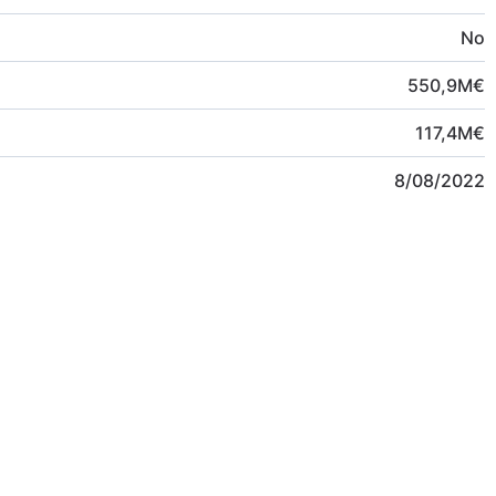
No
550,9
M
€
117,4
M
€
8/08/2022