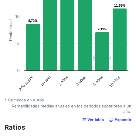
11,55%
11,55%
10
8,72%
8,72%
Rentabilidad
7,19%
7,19%
5
0
Un año
5 años
2 años
10 años
Año actual
3 años
* Calculada en euros
Rentabilidades medias anuales en los periodos superiores a un
año.
Ver tabla
Expandir
Ratios