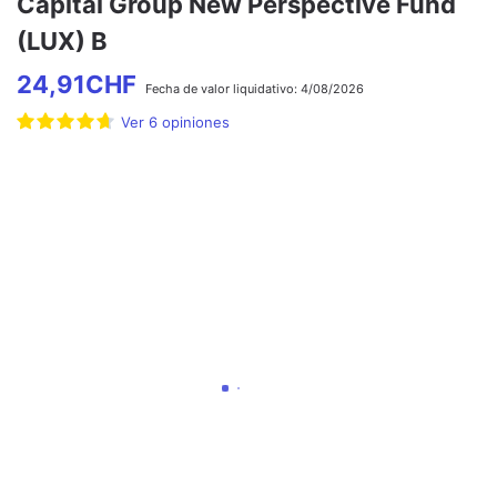
Capital Group New Perspective Fund
(LUX) B
24,91
CHF
Fecha de
valor liquidativo:
4/08/2026
Ver
6
opiniones