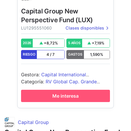
Capital Group New
Perspective Fund (LUX)
LU1295551060
Clases disponibles
+
8,72
%
+
7,19
%
2026
5 AÑOS
4
/
7
1,590
%
RIESGO
GASTOS
Gestora
:
Capital International
Management Company Sàrl
Categoría
:
RV Global Cap. Grande
Growth
Me interesa
Capital Group