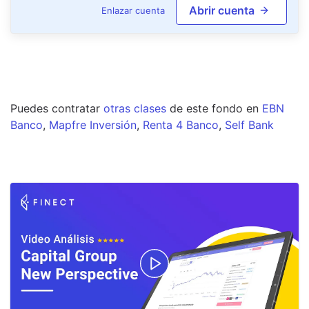
Abrir cuenta
Enlazar cuenta
Puedes contratar
otras clases
de este
fondo
en
EBN
Banco
,
Mapfre Inversión
,
Renta 4 Banco
,
Self Bank