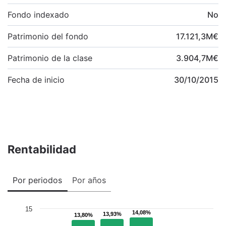
Fondo indexado
No
Patrimonio del fondo
17.121,3
M
€
Patrimonio de la clase
3.904,7
M
€
Fecha de inicio
30/10/2015
Rentabilidad
Por periodos
Por años
15
14,08%
14,08%
13,93%
13,93%
13,80%
13,80%