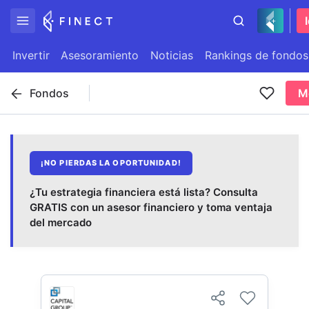
Invertir
Asesoramiento
Noticias
Rankings de fondos
Fondos
M
¡NO PIERDAS LA OPORTUNIDAD!
¿Tu estrategia financiera está lista? Consulta
GRATIS con un asesor financiero y toma ventaja
del mercado