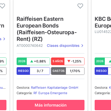
Raiffeisen Eastern
KBC B
rn
European Bonds
Europ
(Raiffeisen-Osteuropa-
LU01452
Rent) (RZ)
s
AT0000740642
Clases disponibles
9
%
+
0,88
%
-1,25
%
2026
5 AÑOS
2026
0
%
3
/
7
1,170
%
RIESGO
GASTOS
RIESGO
ourg
Gestora
:
Raiffeisen Kapitalanlage GmbH
Gestora
:
Categoría
:
RF Europa Emergente
Categoría
Más información