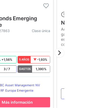
onds Emerging
No es suficiente...
e
Aquí te dejamos toda nue
27863
Clase única
gama de productos de es
escaparate para que elija
compares tu mejor opció
+
1,56
%
-1,93
%
5 AÑOS
3
/
7
1,390
%
GASTOS
KBC Asset Management NV
:
RF Europa Emergente
Ver más productos
Más información