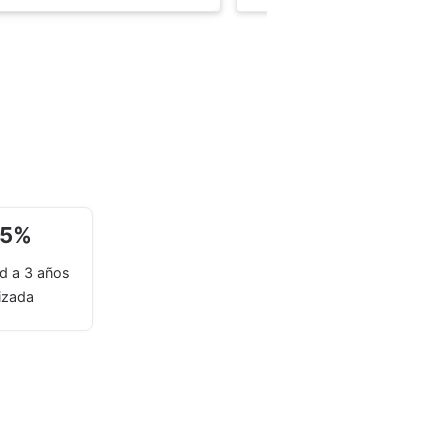
65
%
ad a 3 años
izada