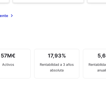
gente
57
M
€
17,93
%
5,
Activos
Rentabilidad a 3 años
Rentabilid
absoluta
anual