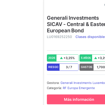
Generali Investments
SICAV - Central & Easte
European Bond
LU0169252250
Clases disponible
+
3,25
%
+
3,2
2026
5 AÑOS
3
/
7
1,70
RIESGO
GASTOS
Gestora
:
Generali Investments Luxemb
SA
Categoría
:
RF Europa Emergente
Más información