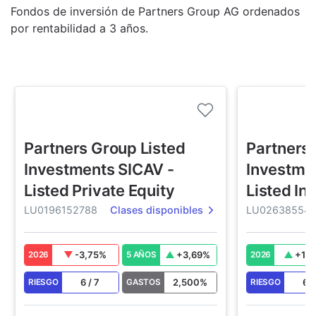
Fondos de inversión de Partners Group AG ordenados
por rentabilidad a 3 años.
Partners Group Listed
Partners 
Investments SICAV -
Investme
Listed Private Equity
Listed In
LU0196152788
Clases disponibles
LU026385547
-3,75
%
+
3,69
%
+
11,
2026
5 AÑOS
2026
6
/
7
2,500
%
6
RIESGO
GASTOS
RIESGO