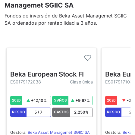
Managemet SGIIC SA
Fondos de inversión de Beka Asset Managemet SGIIC
SA ordenados por rentabilidad a 3 años.
Beka European Stock FI
Beka Euro
ES0179172038
Clase única
ES017917103
+
12,10
%
+
9,67
%
-0,
2026
5 AÑOS
2026
5
/
7
2,250
%
2
RIESGO
GASTOS
RIESGO
Gestora
:
Beka Asset Managemet SGIIC SA
Gestora
:
Beka 