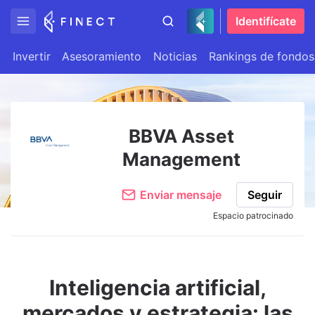
Identifícate
Invertir
Asesoramiento
Noticias
Rankings de fondos
BBVA Asset
Management
Enviar mensaje
Seguir
Espacio patrocinado
Inteligencia artificial,
mercados y estrategia: las