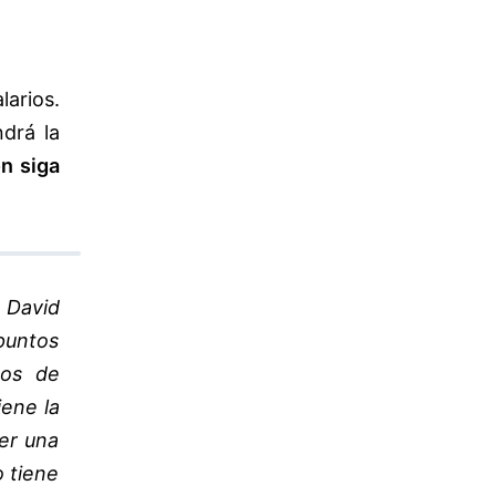
larios.
drá la
n siga
 David
puntos
dos de
iene la
er una
o tiene