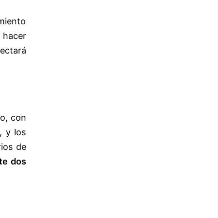
miento
y hacer
fectará
co, con
, y los
rios de
te dos