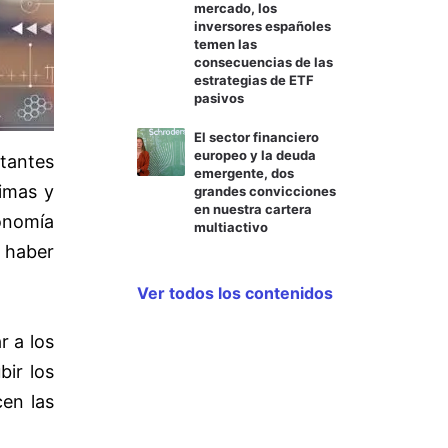
mercado, los
inversores españoles
temen las
consecuencias de las
estrategias de ETF
pasivos
El sector financiero
europeo y la deuda
tantes
emergente, dos
imas y
grandes convicciones
en nuestra cartera
onomía
multiactivo
 haber
Ver todos los contenidos
r a los
ir los
cen las