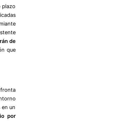
o plazo
ficadas
miante
istente
rán de
ión que
afronta
ntorno
s en un
io por