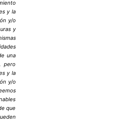
amiento
es y la
ón y/o
turas y
mismas
idades
 de una
, pero
es y la
ón y/o
reemos
nables
de que
pueden