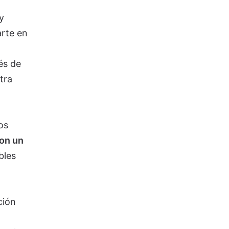
y
arte en
és de
tra
os
on un
bles
ción