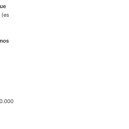
que
(es
amos
20.000