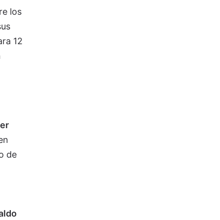
re los
sus
ara 12
a
er
en
o de
aldo