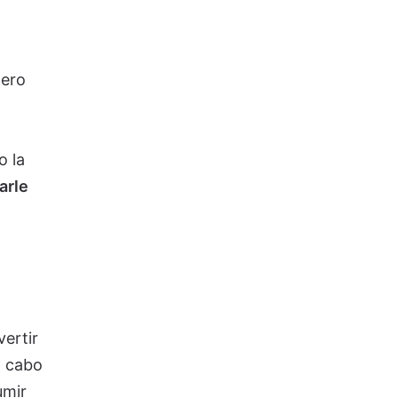
nero
o la
arle
vertir
a cabo
umir