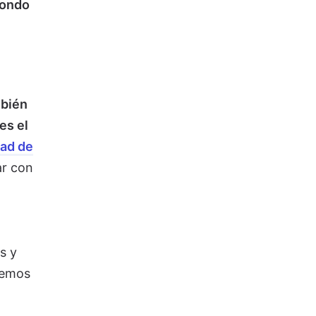
fondo
bién
es el
dad de
ar con
s y
remos