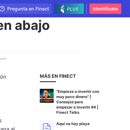
Pregunta en Finect
Identifícate
nen abajo
rtir
MÁS EN FINECT
ión
"Empieza a invertir con
muy poco dinero" |
Consejos para
empezar a invertir #4 |
Finect Talks
s
Aquí no hay playa
ana al