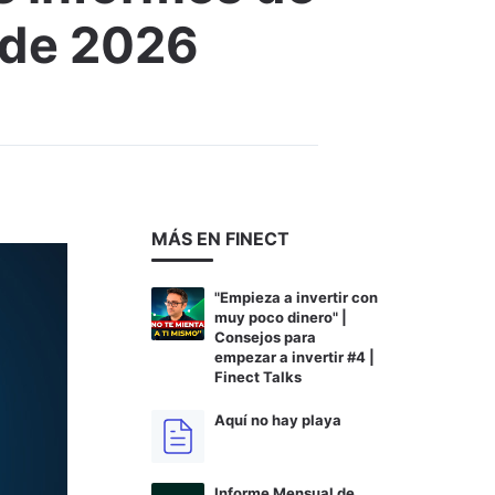
o de 2026
MÁS EN FINECT
"Empieza a invertir con
muy poco dinero" |
Consejos para
empezar a invertir #4 |
Finect Talks
Aquí no hay playa
Informe Mensual de