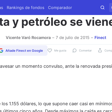
as
Rankings de fondos
Comparador
ta y petróleo se vie
Vicente Varó Rocamora
7 de julio de 2015
Finect
Añade Finect en Google
Me gusta
Comentar
Compa
ravesar un momento convulso, ante la renovada pres
e los 1.155 dólares, lo que supone caer casi en mínimo
os últimos cinco años. Desde máximos la caída es cerc