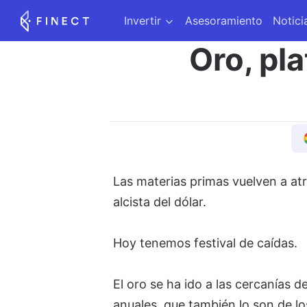
Invertir
Asesoramiento
Notici
Oro, pla
Las materias primas vuelven a at
alcista del dólar.
Hoy tenemos festival de caídas.
El oro se ha ido a las cercanías d
anuales, que también lo son de l