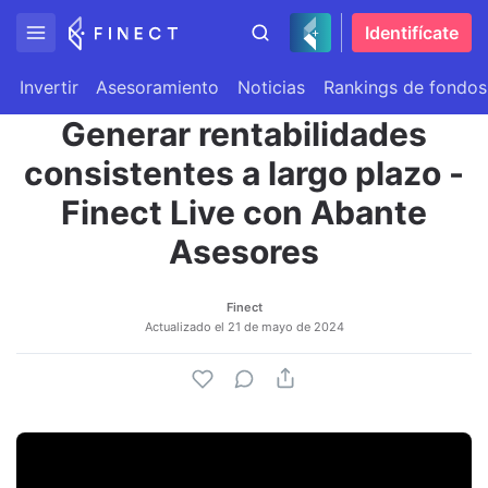
Identifícate
Invertir
Asesoramiento
Noticias
Rankings de fondos
Generar rentabilidades
consistentes a largo plazo -
Finect Live con Abante
Asesores
Finect
Actualizado el
21 de mayo de 2024