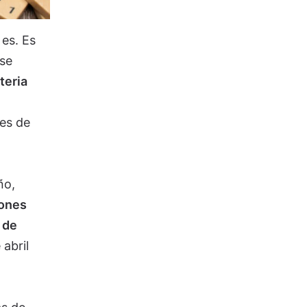
 es. Es
 se
teria
ces de
ño,
ones
 de
abril