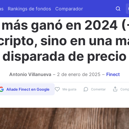
as
Rankings de fondos
Comparador
e más ganó en 2024 
 cripto, sino en una m
disparada de precio
Antonio Villanueva
2 de enero de 2025
Finect
Añade Finect en Google
Me gusta
Comentar
Compa