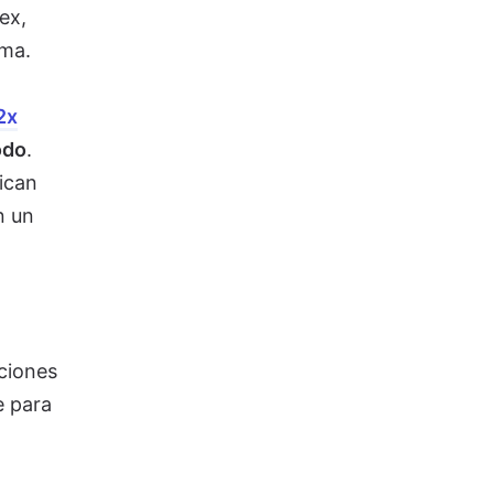
ex,
ima.
2x
odo
.
ican
n un
ciones
e para