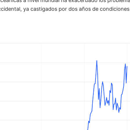
ceánicas a nivel mundial ha exacerbado los problem
ccidental, ya castigados por dos años de condiciones