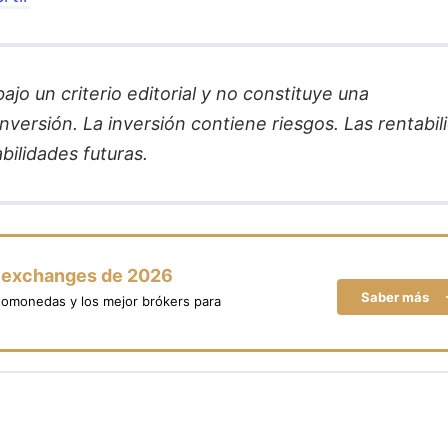
jo un criterio editorial y no constituye una
versión. La inversión contiene riesgos. Las rentabil
bilidades futuras.
y exchanges de 2026
Saber más
tomonedas y los mejor brókers para