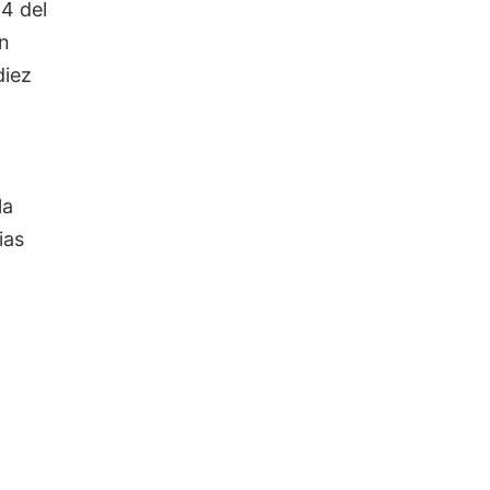
4 del
n
diez
la
ias