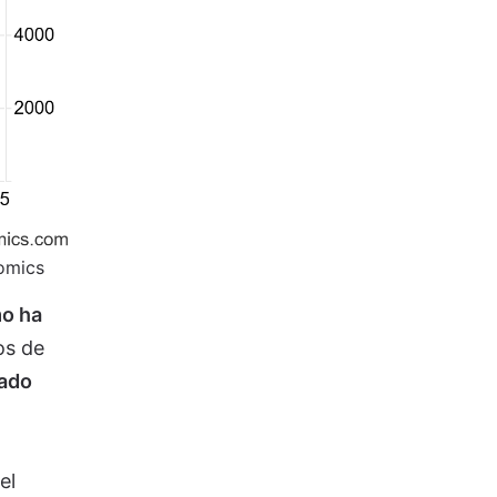
nomics
mo ha
os de
ado
el