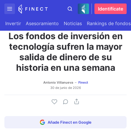
Identifícate
Invertir
Asesoramiento
Noticias
Rankings de fondos
Los fondos de inversión en
tecnología sufren la mayor
salida de dinero de su
historia en una semana
Antonio Villanueva
Finect
30 de junio de 2026
Añade Finect en Google