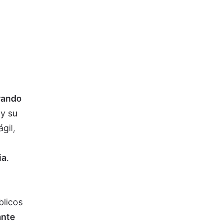
rando
y su
gil,
ia
.
blicos
ante