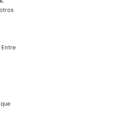
s
.
otros
 Entre
nque