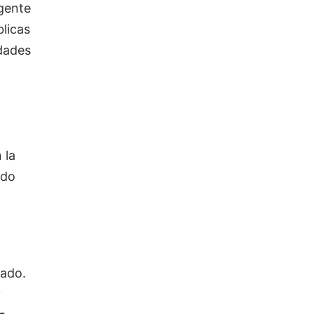
gente
blicas
idades
 la
ndo
cado.
y