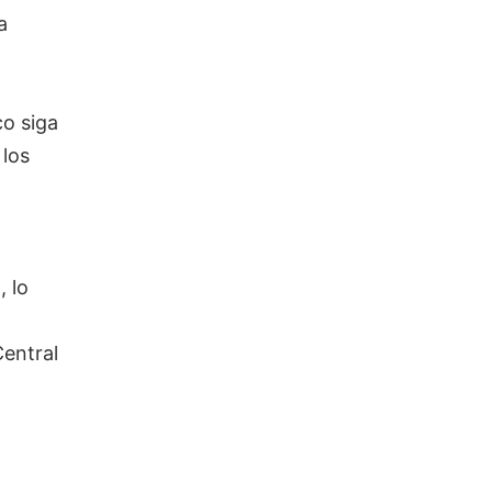
a
co siga
los
 lo
Central