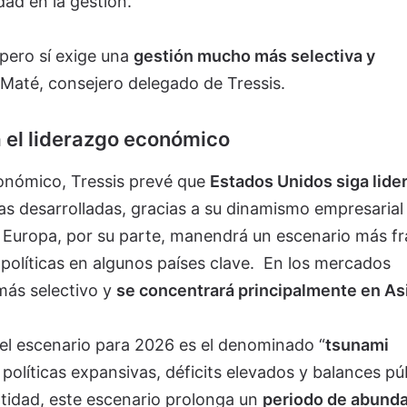
idad en la gestión.
 pero sí exige una
gestión mucho más selectiva y
 Maté, consejero delegado de Tressis.
 el liderazgo económico
onómico, Tressis prevé que
Estados Unidos siga lide
s desarrolladas, gracias a su dinamismo empresarial 
 Europa, por su parte, manendrá un escenario más frá
políticas en algunos países clave. En los mercados
más selectivo y
se concentrará principalmente en As
el escenario para 2026 es el denominado “
tsunami
 políticas expansivas, déficits elevados y balances pú
tidad, este escenario prolonga un
periodo de abund