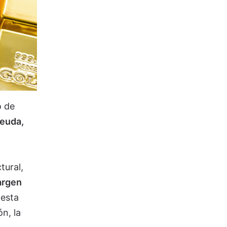
o de
deuda,
tural,
rgen
 esta
n, la