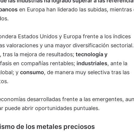
de las industrias ha logrado superar a las referencia
 bancos
en Europa han liderado las subidas, mientras 
dos.
ondera Estados Unidos y Europa frente a los índices
as valoraciones y una mayor diversificación sectorial.
, tras la mejora de resultados;
tecnología y
nfasis en compañías rentables;
industriales
, ante la
lobal; y
consumo
, de manera muy selectiva tras las
tos.
economías desarrolladas frente a las emergentes, au
ar puede abrir oportunidades puntuales.
ismo de los metales preciosos