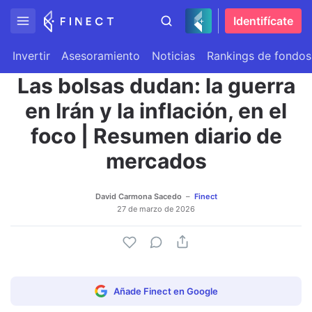
Identifícate
Invertir
Asesoramiento
Noticias
Rankings de fondos
Las bolsas dudan: la guerra
en Irán y la inflación, en el
foco | Resumen diario de
mercados
David Carmona Sacedo
Finect
27 de marzo de 2026
Añade Finect en Google