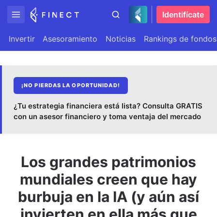
Identifícate
Invertir
Asesoramiento
Noticias
Rankings de fondos
¡NO PIERDAS LA OPORTUNIDAD!
¿Tu estrategia financiera está lista? Consulta GRATIS
con un asesor financiero y toma ventaja del mercado
Los grandes patrimonios
mundiales creen que hay
burbuja en la IA (y aún así
invierten en ella más que