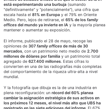
está experimentando una burbuja
(sumando
"definitivamente" y "potencialmente"), una cifra que
escala hasta el
81% en Europa
y el 79% en Oriente
Medio. Pero, lejos de retirarse, el
65% de los
family
offices
del mundo ya invierte en IA
y la mayoría planea
mantener o aumentar su exposición.
El informe, publicado el 28 de mayo, recoge las
opiniones de
307
family offices
de más de 30
mercados
, con un patrimonio neto medio de
2.700
millones de dólares por familia
y un patrimonio total
agregado de
627.400 millones
. Estas cifras lo
convierten en una de las radiografías más completas
del comportamiento de la riqueza ultra-alta a nivel
mundial.
Y la fotografía que dibuja es la de una industria en
plena reconfiguración: un
récord del 60% planea
cambiar la asignación estratégica de sus activos en
los próximos 12 meses, el nivel más alto que UBS ha
registrado en las siete ediciones del informe
. El 67%