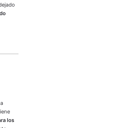
 dejado
ndo
la
iene
ra los