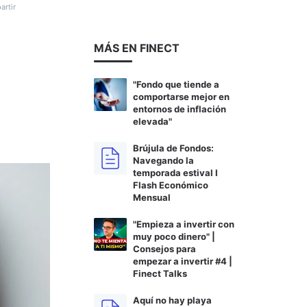
rtir
MÁS EN FINECT
"Fondo que tiende a
comportarse mejor en
entornos de inflación
elevada"
Brújula de Fondos:
Navegando la
temporada estival I
Flash Económico
Mensual
"Empieza a invertir con
muy poco dinero" |
Consejos para
empezar a invertir #4 |
Finect Talks
Aquí no hay playa