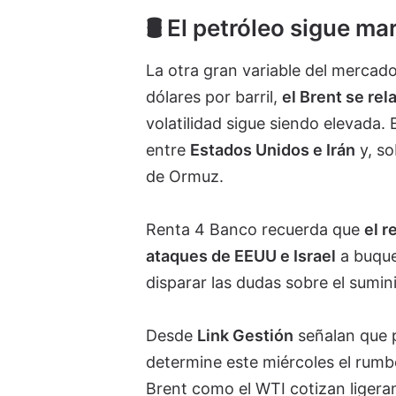
🛢️ El petróleo sigue m
La otra gran variable del mercado
dólares por barril,
el Brent se re
volatilidad sigue siendo elevada
entre
Estados Unidos e Irán
y, so
de Ormuz.
Renta 4 Banco recuerda que
el r
ataques de EEUU e Israel
a buques
disparar las dudas sobre el sumin
Desde
Link Gestión
señalan que p
determine este miércoles el rumbo
Brent como el WTI cotizan ligeram