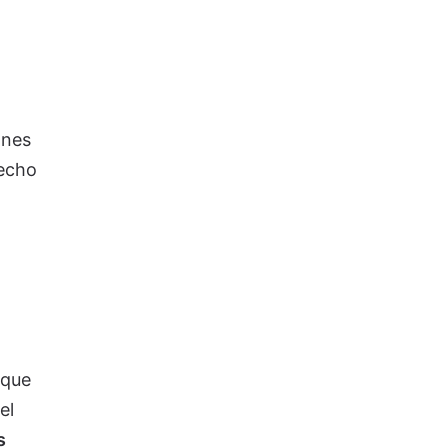
ones
recho
 que
el
s