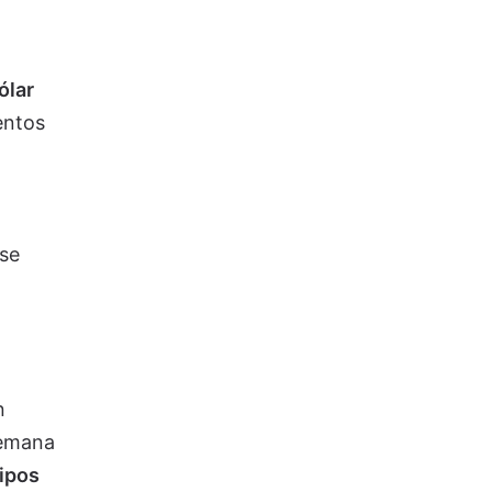
ólar
entos
 se
n
lemana
ipos