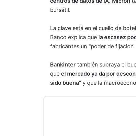
centros de datos de IA.
Micron
ta
bursátil.
La clave está en el cuello de bo
Banco explica que
la escasez po
fabricantes un "poder de fijación 
Bankinter
también subraya el bu
que
el mercado ya da por descon
sido buena"
y que la macroecono