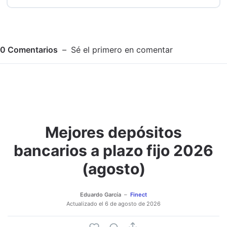
0
Comentarios
Sé el primero en comentar
Mejores depósitos
Adjuntar imagen
Comentar
bancarios a plazo fijo 2026
(agosto)
Eduardo García
Finect
Actualizado el
6 de agosto de 2026