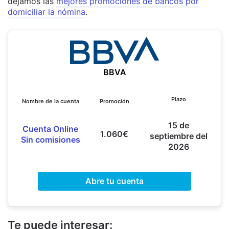
dejamos las
mejores promociones de bancos por
domiciliar la nómina
.
BBVA
Plazo
Nombre de la cuenta
Promoción
15 de
Cuenta Online
1.060€
septiembre del
Sin comisiones
2026
Abre tu cuenta
Te puede interesar: