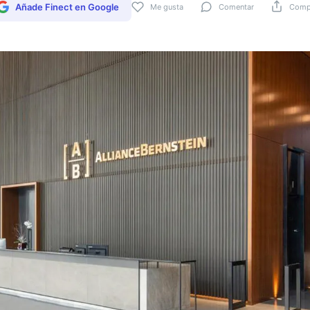
Añade Finect en Google
Me gusta
Comentar
Compa