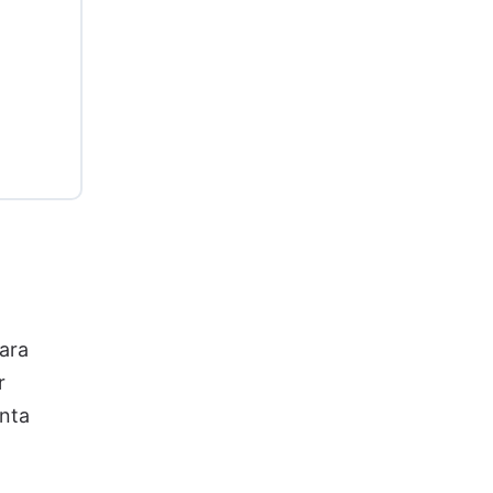
ara
r
enta