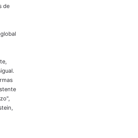
s de
 global
te,
igual.
ormas
istente
zo",
tein,