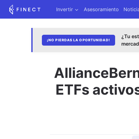
Invertir
Asesoramiento
Notici
¿Tu est
¡NO PIERDAS LA OPORTUNIDAD!
merca
AllianceBer
ETFs activo