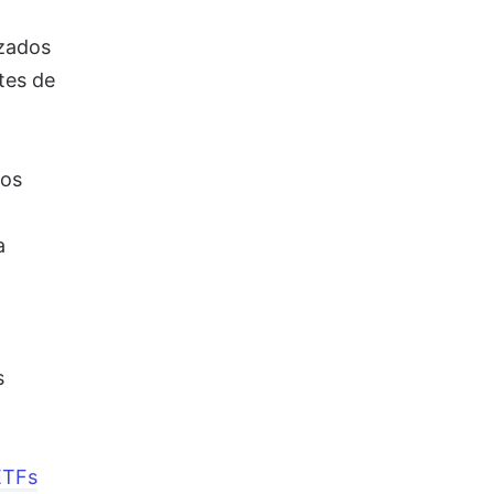
izados
tes de
los
a
s
ETFs