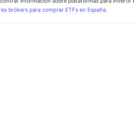
contrar información sobre plataformas para invertir 
res brókers para comprar ETFs en España
.