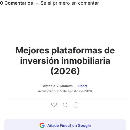
0
Comentarios
Sé el primero en comentar
Mejores plataformas de
Adjuntar imagen
Comentar
inversión inmobiliaria
(2026)
Antonio Villanueva
Finect
Actualizado el
5 de agosto de 2026
Añade Finect en Google