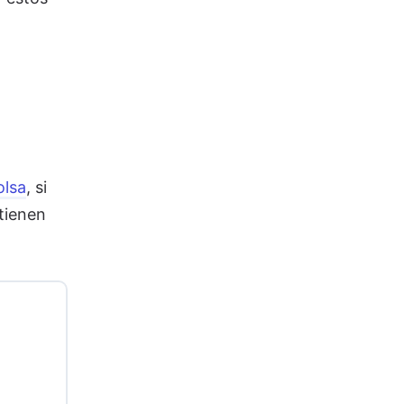
olsa
, si
 tienen