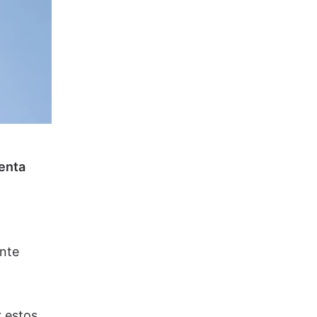
enta
ente
 estos