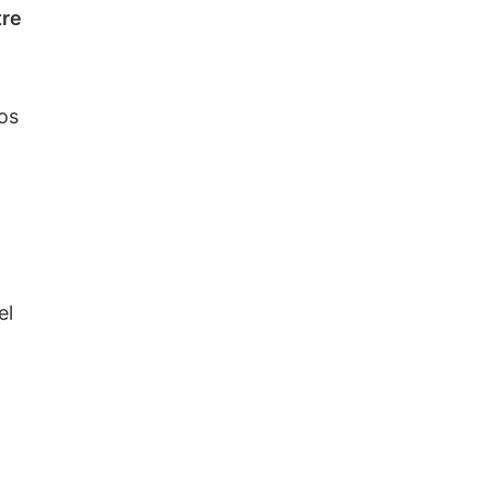
tre
os
el