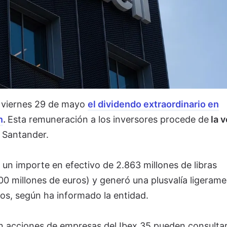
 viernes 29 de mayo
el dividendo extraordinario en
n
.
Esta remuneración a los inversores procede de
la v
 Santander.
 un importe en efectivo de 2.863 millones de libras
0 millones de euros) y generó una plusvalía ligeram
ros, según ha informado la entidad.
n acciones de empresas del Ibex 35 pueden consultar