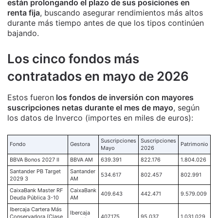
están prolongando el plazo de sus posiciones en
renta fija
, buscando asegurar rendimientos más altos
durante más tiempo antes de que los tipos continúen
bajando.
Los cinco fondos más
contratados en mayo de 2026
Estos fueron
los fondos de inversión con mayores
suscripciones netas durante el mes de mayo
, según
los datos de Inverco (importes en miles de euros):
Suscripciones
Suscripciones
Fondo
Gestora
Patrimonio
Mayo
2026
BBVA Bonos 2027 II
BBVA AM
639.391
822.176
1.804.026
Santander PB Target
Santander
534.617
802.457
802.991
2029 3
AM
CaixaBank Master RF
CaixaBank
409.643
442.471
9.579.009
Deuda Pública 3-10
AM
Ibercaja Cartera Más
Ibercaja
Conservadora (Clase
407.175
95.037
1.031.029