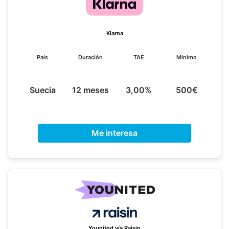
Klarna
País
Duración
TAE
Mínimo
Suecia
12 meses
3,00%
500€
Me interesa
Younited vía Raisin