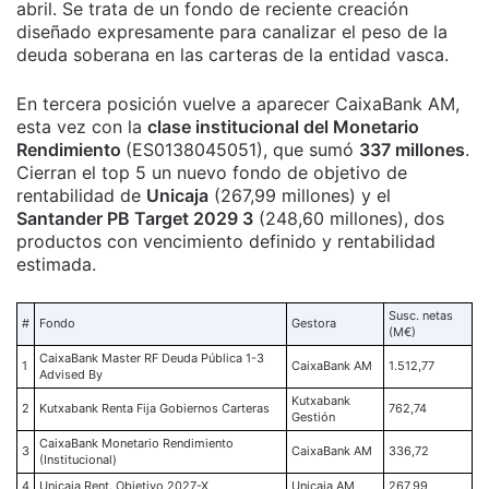
abril. Se trata de un fondo de reciente creación
diseñado expresamente para canalizar el peso de la
deuda soberana en las carteras de la entidad vasca.
En tercera posición vuelve a aparecer CaixaBank AM,
esta vez con la
clase institucional del Monetario
Rendimiento
(ES0138045051), que sumó
337 millones
.
Cierran el top 5 un nuevo fondo de objetivo de
rentabilidad de
Unicaja
(267,99 millones) y el
Santander PB Target 2029 3
(248,60 millones), dos
productos con vencimiento definido y rentabilidad
estimada.
Susc. netas
#
Fondo
Gestora
(M€)
CaixaBank Master RF Deuda Pública 1-3
1
CaixaBank AM
1.512,77
Advised By
Kutxabank
2
Kutxabank Renta Fija Gobiernos Carteras
762,74
Gestión
CaixaBank Monetario Rendimiento
3
CaixaBank AM
336,72
(Institucional)
4
Unicaja Rent. Objetivo 2027-X
Unicaja AM
267,99