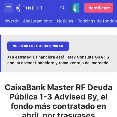
Identifícate
Invertir
Asesoramiento
Noticias
Rankings de fondos
¡NO PIERDAS LA OPORTUNIDAD!
¿Tu estrategia financiera está lista? Consulta GRATIS
con un asesor financiero y toma ventaja del mercado
CaixaBank Master RF Deuda
Pública 1-3 Advised By, el
fondo más contratado en
abril, por trasvases