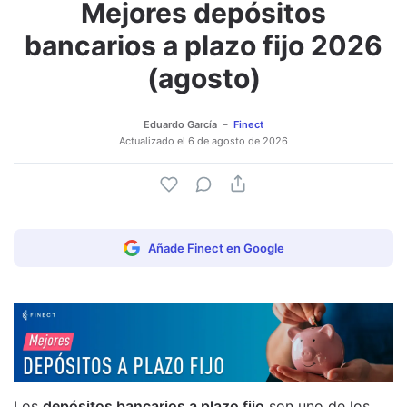
Mejores depósitos
Adjuntar imagen
Comentar
bancarios a plazo fijo 2026
(agosto)
Eduardo García
Finect
Actualizado el
6 de agosto de 2026
Añade Finect en Google
Los
depósitos bancarios a plazo fijo
son uno de los