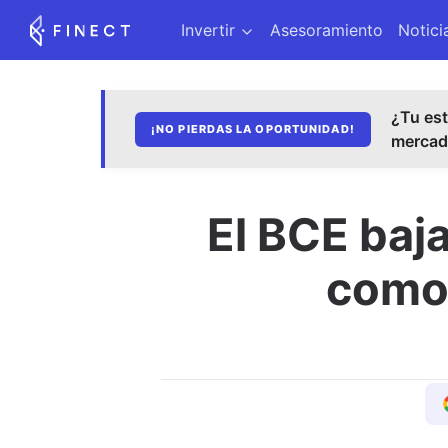
Invertir
Asesoramiento
Notici
¿Tu est
¡NO PIERDAS LA OPORTUNIDAD!
merca
El BCE baja
como 