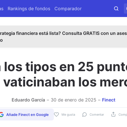
as
Rankings de fondos
Comparador
rategia financiera está lista? Consulta GRATIS con un ases
do
 los tipos en 25 pun
vaticinaban los me
Eduardo García
30 de enero de 2025
Finect
Añade Finect en Google
Me gusta
Comentar
Compa