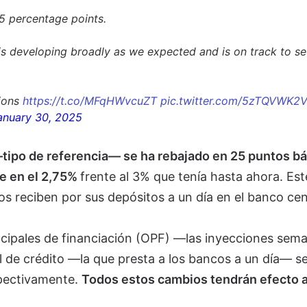
25 percentage points.
is developing broadly as we expected and is on track to set
sions
https://t.co/MFqHWvcuZT
pic.twitter.com/5zTQVWK2
anuary 30, 2025
 —tipo de referencia— se ha rebajado en 25 puntos bá
se en el 2,75%
frente al 3% que tenía hasta ahora. Est
os reciben por sus depósitos a un día en el banco cen
incipales de financiación (OPF) —las inyecciones sem
l de crédito —la que presta a los bancos a un día— s
spectivamente.
Todos estos cambios tendrán efecto a