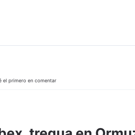
é el primero en comentar
bex, tregua en Ormuz
Adjuntar imagen