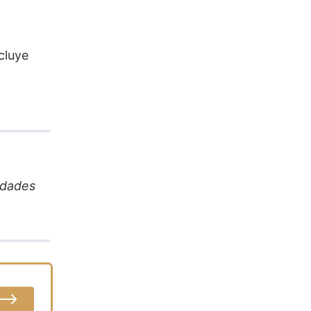
cluye
idades