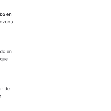
mbo en
urozona
ndo en
 que
or de
n