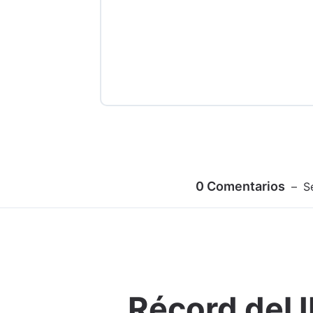
0
Comentarios
S
Récord del I