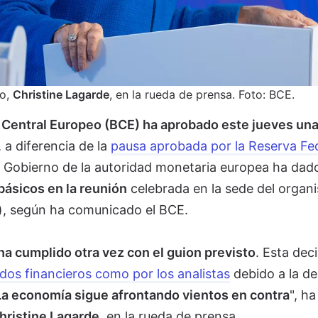
eo,
Christine Lagarde
, en la rueda de prensa. Foto: BCE.
 Central Europeo (BCE) ha aprobado este jueves un
, a diferencia de la
pausa aprobada por la Reserva Fe
e Gobierno de la autoridad monetaria europea ha dado
básicos en la reunión
celebrada en la sede del organ
)
, según ha comunicado el BCE.
a cumplido otra vez con el guion previsto
. Esta dec
dos financieros como por los analistas
debido a la de
La economía sigue afrontando vientos en contra
", ha
hristine Lagarde
, en la rueda de prensa.