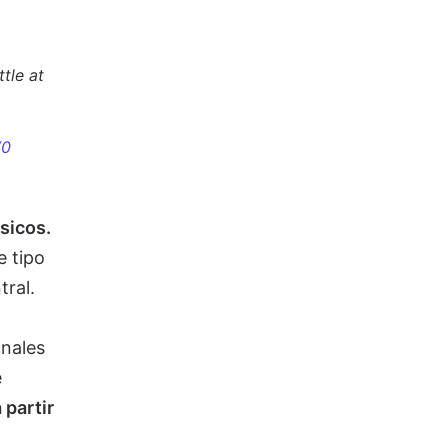
tle at
V0
sicos.
e tipo
tral.
anales
e
 partir